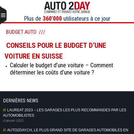
Aller
au
contenu
Plus de
360'000
utilisateurs à ce jour
BUDGET AUTO
CONSEILS POUR LE BUDGET D’UNE
VOITURE EN SUISSE
Calculer le budget d’une voiture – Comment
déterminer les coûts d’une voiture ?
DERNIÈRES NEWS
LAUREAT 2023 – LES GARAGES LES PLUS RECOMMANDES PAR LES
AUTOMOBILISTES
4 janvier 2023
AUTO2DAY.CH, LE PLUS GRAND SITE DE GARAGES AUTOMOBILES EN