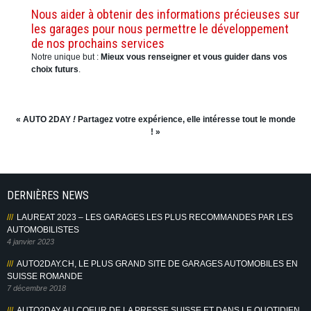
Nous aider à obtenir des informations précieuses sur
les garages pour nous permettre le développement
de nos prochains services
Notre unique but :
Mieux vous renseigner et vous guider dans vos
choix futurs
.
« AUTO 2DAY
!
Partagez votre expérience, elle intéresse tout le monde
! »
DERNIÈRES NEWS
LAUREAT 2023 – LES GARAGES LES PLUS RECOMMANDES PAR LES
AUTOMOBILISTES
4 janvier 2023
AUTO2DAY.CH, LE PLUS GRAND SITE DE GARAGES AUTOMOBILES EN
SUISSE ROMANDE
7 décembre 2018
AUTO2DAY AU COEUR DE LA PRESSE SUISSE ET DANS LE QUOTIDIEN