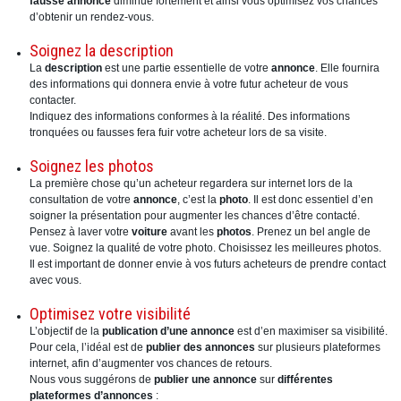
fausse annonce
diminue fortement et ainsi vous optimisez vos chances
d’obtenir un rendez-vous.
Soignez la description
La
description
est une partie essentielle de votre
annonce
. Elle fournira
des informations qui donnera envie à votre futur acheteur de vous
contacter.
Indiquez des informations conformes à la réalité. Des informations
tronquées ou fausses fera fuir votre acheteur lors de sa visite.
Soignez les photos
La première chose qu’un acheteur regardera sur internet lors de la
consultation de votre
annonce
, c’est la
photo
. Il est donc essentiel d’en
soigner la présentation pour augmenter les chances d’être contacté.
Pensez à laver votre
voiture
avant les
photos
. Prenez un bel angle de
vue. Soignez la qualité de votre photo. Choisissez les meilleures photos.
Il est important de donner envie à vos futurs acheteurs de prendre contact
avec vous.
Optimisez votre visibilité
L’objectif de la
publication d’une annonce
est d’en maximiser sa visibilité.
Pour cela, l’idéal est de
publier des annonces
sur plusieurs plateformes
internet, afin d’augmenter vos chances de retours.
Nous vous suggérons de
publier une annonce
sur
différentes
plateformes d’annonces
: