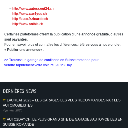
–
http://www.
autoscout24
.ch
–
http://www.
car4you
.ch
–
http://
auto.fr.ricardo
.ch
–
http://www.
anibis
.ch
Certaines plateformes offrent la publication d’une
annonce gratuite
, d’autres
sont
payantes
.
Pour en savoir plus et connaître les différences, référez-vous à notre onglet
«
Publier une annonce
« .
>> Trouvez un garage de confiance en Suisse romande pour
vendre rapidement votre voiture | Auto2Day
DERNIÈRES NEWS
LAUREAT 2023 – LES GARAGES LES PLUS RECOMMANDES PAR LES
AUTOMOBILISTES
4 janvier 2023
AUTO2DAY.CH, LE PLUS GRAND SITE DE GARAGES AUTOMOBILES EN
SUISSE ROMANDE