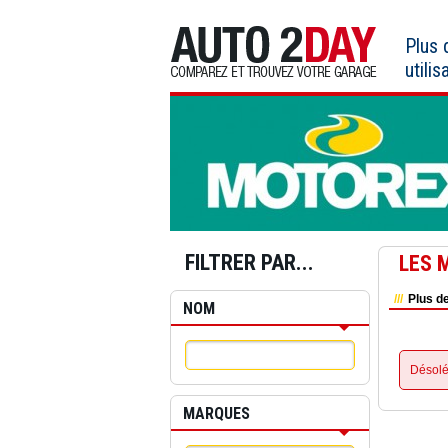
Aller
au
Plus
contenu
utilis
FILTRER PAR...
LES 
Plus de
NOM
Désolé
MARQUES