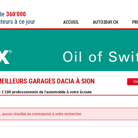
 de
360'000
ateurs à ce jour
ACCUEIL
AUTO2DAY.CH
PR
MEILLEURS GARAGES DACIA À SION
Car
 1'100 professionnels de l'automobile à votre écoute
, aucun résultat ne correspond à votre recherche