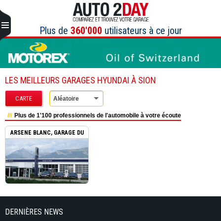
Aller
au
contenu
Plus de
360'000
utilisateurs à ce jour
LES MEILLEURS GARAGES HYUNDAI À SION
CARTE
Aléatoire
Plus de 1'100 professionnels de l'automobile à votre écoute
ARSENE BLANC, GARAGE DU
ST...
DERNIÈRES NEWS