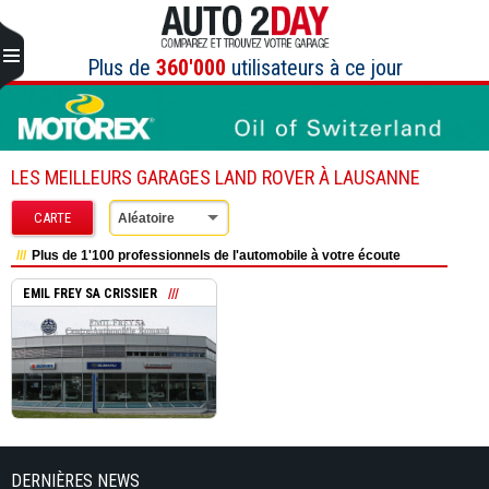
Aller
au
contenu
Plus de
360'000
utilisateurs à ce jour
LES MEILLEURS GARAGES LAND ROVER À LAUSANNE
CARTE
Aléatoire
Plus de 1'100 professionnels de l'automobile à votre écoute
EMIL FREY SA CRISSIER
DERNIÈRES NEWS