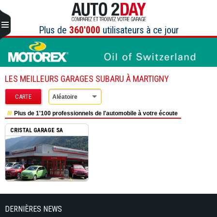
Aller
au
contenu
Plus de
360'000
utilisateurs à ce jour
LES MEILLEURS GARAGES SUBARU À MARTIGNY
CARTE
Aléatoire
Plus de 1'100 professionnels de l'automobile à votre écoute
CRISTAL GARAGE SA
MARTIGNY
DERNIÈRES NEWS