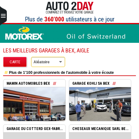
Aller
au
contenu
Plus de
360'000
utilisateurs à ce jour
LES MEILLEURS GARAGES À BEX, AIGLE
CARTE
Aléatoire
Plus de 1'100 professionnels de l'automobile à votre écoute
MAMIN AUTOMOBILES BEX
GARAGE KOHLI SA BEX
GARAGE DU COTTERD GEX-FABR...
CHESEAUX MECANIQUE SARL BE...