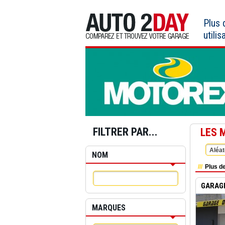
Aller
au
Plus
contenu
utilis
FILTRER PAR...
LES 
Aléat
NOM
Plus de
GARAG
MARQUES