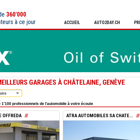
 de
360'000
ateurs à ce jour
ACCUEIL
AUTO2DAY.CH
PR
MEILLEURS GARAGES À CHÂTELAINE, GENÈVE
oire
 1'100 professionnels de l'automobile à votre écoute
E OFFREDA
ATRA AUTOMOBILES SA CHATE...