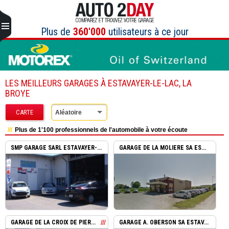
Aller
au
contenu
Plus de
360'000
utilisateurs à ce jour
LES MEILLEURS GARAGES À ESTAVAYER-LE-LAC, LA
BROYE
CARTE
Aléatoire
Plus de 1'100 professionnels de l'automobile à votre écoute
SMP GARAGE SARL ESTAVAYER-...
GARAGE DE LA MOLIERE SA ES...
GARAGE DE LA CROIX DE PIER...
GARAGE A. OBERSON SA ESTAV...