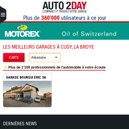
Aller
au
contenu
Plus de
360'000
utilisateurs à ce jour
LES MEILLEURS GARAGES À CUGY, LA BROYE
CARTE
Aléatoire
Plus de 1'100 professionnels de l'automobile à votre écoute
GARAGE BOURQUI ERIC SA
CUG...
DERNIÈRES NEWS