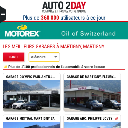
Aller
au
contenu
Plus de
360'000
utilisateurs à ce jour
LES MEILLEURS GARAGES À MARTIGNY, MARTIGNY
CARTE
Aléatoire
Plus de 1'100 professionnels de l'automobile à votre écoute
GARAGE OLYMPIC PAUL ANTILL...
GARAGE DE MARTIGNY, FLEURY...
GARAGE MISTRAL MARTIGNY SA
GARAGE ABC, PHILIPPE LOVEY