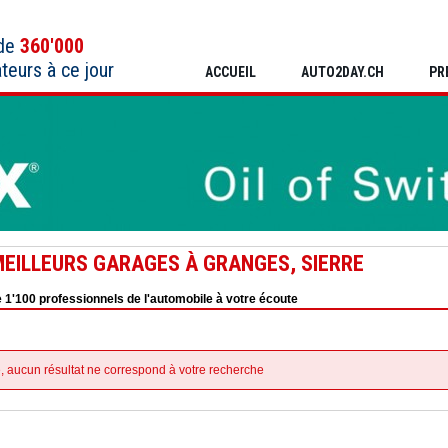
 de
360'000
ateurs à ce jour
ACCUEIL
AUTO2DAY.CH
PR
MEILLEURS GARAGES À GRANGES, SIERRE
 1'100 professionnels de l'automobile à votre écoute
, aucun résultat ne correspond à votre recherche