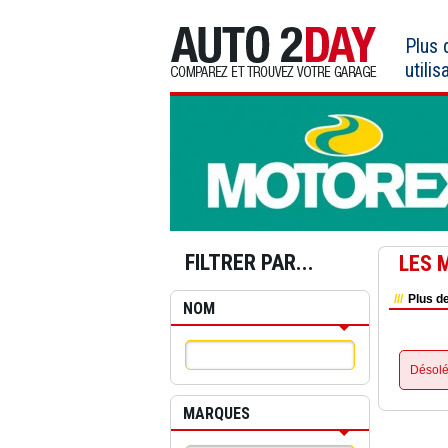
Aller
au
Plus
contenu
utilis
FILTRER PAR...
LES 
Plus de
NOM
Désolé
MARQUES