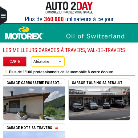
Aller
au
contenu
Plus de
360'000
utilisateurs à ce jour
LES MEILLEURS GARAGES À TRAVERS, VAL-DE-TRAVERS
CARTE
Aléatoire
Plus de 1'100 professionnels de l'automobile à votre écoute
GARAGE CARROSSERIE FOISSOT...
GARAGE TOURING SA RENAULT ...
GARAGE HOTZ SA TRAVERS