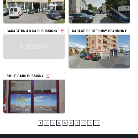
GARAGE UNIAO SARL BUSSIGNY
GARAGE DE BETHUSY-BEAUMONT...
AUTO2DAY
SMILE CARS BUSSIGNY
1
2
3
4
5
6
7
8
9
10