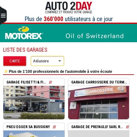
Aller
au
contenu
Plus de
360'000
utilisateurs à ce jour
LISTE DES GARAGES
CARTE
Aléatoire
Plus de 1'100 professionnels de l'automobile à votre écoute
GARAGE FILISETTI & FI...
GARAGE CARROSSERIE DU TERM...
PNEU EGGER SA BUSSIGNY
GARAGE DE PREFAULLY SARL R...