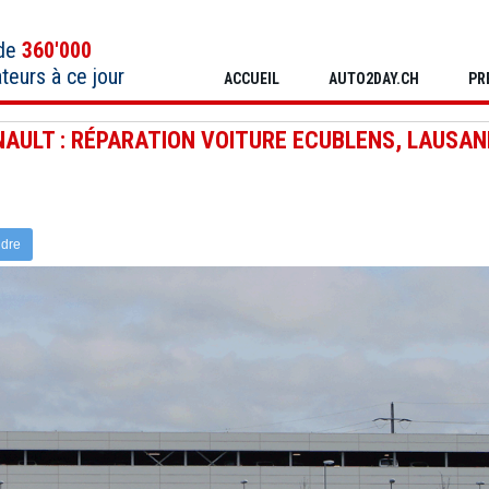
 de
360'000
ateurs à ce jour
ACCUEIL
AUTO2DAY.CH
PR
NAULT : RÉPARATION VOITURE ECUBLENS, LAUSA
ndre