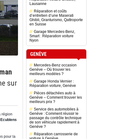
Lausanne
Réparation et coûts
d’entretien d’une Maserati
Ghibli, Granturismo, Qattroporte
en Suisse
Garage Mercedes-Benz,
Smart : Réparation voiture
Nyon
GENÈVE
Mercedes-Benz occasion
Genève – Où trouver les
éman
meilleurs modèles ?
ne sur
Garage Honda Vernier :
Réparation voiture, Genève
Pièces détachées auto à
Genève – Comment trouver les
meilleurs prix ?
Service des automobiles à
Genève : Comment réussir le
a région
passage du contrôle technique
 Ecublens
de son véhicule rapidement à
Genève ?
Réparation carrosserie de
s pour la
voiture à Genève