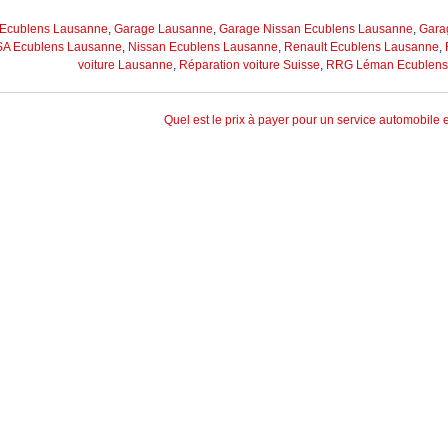
 Ecublens Lausanne
,
Garage Lausanne
,
Garage Nissan Ecublens Lausanne
,
Gara
A Ecublens Lausanne
,
Nissan Ecublens Lausanne
,
Renault Ecublens Lausanne
,
voiture Lausanne
,
Réparation voiture Suisse
,
RRG Léman Ecublens
Quel est le prix à payer pour un service automobile