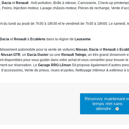
,
Dacia
et
Renault
: Anti-pollution, Boîte à vitesse, Carrosserie, Check-up printemps
, Freins, Injection moteur, Lavage châssis-moteur, Pièces de rechange, Vente d’acc
rt du lundi au jeudi de 7h30 à 18h30 et le vendredi de 7h30 à 18h00. Le samedi, l
Dacia
et
Renault
à
Ecublens
dans la région de
Lausanne
ablissement automobile pour la vente de voitures
Nissan
,
Dacia
et
Renault
à
Ecubl
e
Nissan GTR
, un
Dacia Duster
ou une
Renault Twingo
, un très grand showroom es
nt disponibles pour vous guider dans votre achat et vous conseiller pour trouver l
ement sur réservation. Le
Garage RRG Léman
SA propose également d’autres prest
 d’accessoires, Vente de pneus, roues et jantes, Nettoyage intérieur & extérieur à l
Réservez maintenant e
temps réel sans
attendre