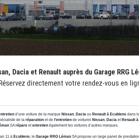
ssan, Dacia et Renault auprès du Garage RRG L
 Réservez directement votre rendez-vous en lig
entretien
d’une voiture de la marque
Nissan
,
Dacia
ou
Renault à Ecublens
dans l
pécialiste de la
réparation
et de
l’entretien
de voitures
Nissan
,
Dacia
et
Renault à
éman
SA
répare
et
entretien
également les voitures d’autres marques.
lan 11 à
Ecublens
, le
Garage RRG Léman
SA propose un large panel de prestation