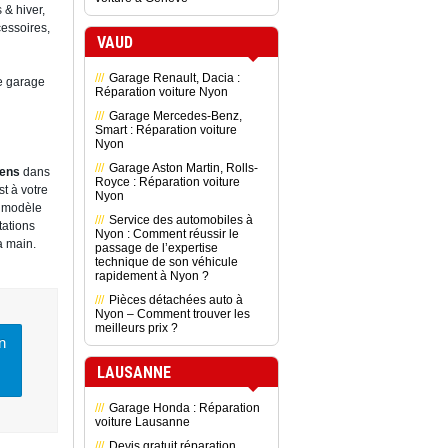
 & hiver,
essoires,
VAUD
Garage Renault, Dacia :
e garage
Réparation voiture Nyon
Garage Mercedes-Benz,
Smart : Réparation voiture
Nyon
Garage Aston Martin, Rolls-
ens
dans
Royce : Réparation voiture
t à votre
Nyon
e modèle
Service des automobiles à
ations
Nyon : Comment réussir le
a main.
passage de l’expertise
technique de son véhicule
rapidement à Nyon ?
Pièces détachées auto à
Nyon – Comment trouver les
meilleurs prix ?
n
LAUSANNE
Garage Honda : Réparation
voiture Lausanne
Devis gratuit réparation