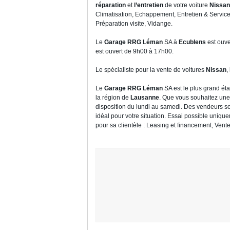
réparation
et
l’entretien
de votre voiture
Nissan
Climatisation, Echappement, Entretien & Service
Préparation visite, Vidange.
Le
Garage RRG Léman
SA à
Ecublens
est ouve
est ouvert de 9h00 à 17h00.
Le spécialiste pour la vente de voitures
Nissan
,
Le
Garage RRG Léman
SA est le plus grand ét
la région de
Lausanne
. Que vous souhaitez un
disposition du lundi au samedi. Des vendeurs so
idéal pour votre situation. Essai possible uniqu
pour sa clientèle : Leasing et financement, Vente