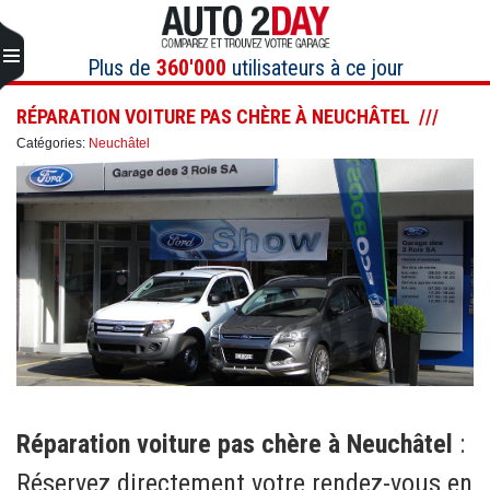
Aller
au
contenu
Plus de
360'000
utilisateurs à ce jour
RÉPARATION VOITURE PAS CHÈRE À NEUCHÂTEL
Catégories:
Neuchâtel
Réparation voiture pas chère à Neuchâtel
:
Réservez directement votre rendez-vous en