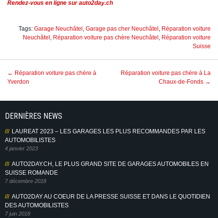
Rendez-vous en ligne sur auto2day.ch
Tags:
Garage Neuchâtel
,
Garage pas cher Neuchâtel
,
Réparation voiture
Neuchâtel
,
Réparation voiture pas chère Neuchâtel
,
Réparation voiture
Suisse
Post
←
Réparation voiture pas chère à
Réparation voiture pas chère à La
navigation
Yverdon
Chaux-de-Fonds
→
DERNIÈRES NEWS
LAUREAT 2023 – LES GARAGES LES PLUS RECOMMANDES PAR LES
AUTOMOBILISTES
4 janvier 2023
AUTO2DAY.CH, LE PLUS GRAND SITE DE GARAGES AUTOMOBILES EN
SUISSE ROMANDE
7 décembre 2018
AUTO2DAY AU COEUR DE LA PRESSE SUISSE ET DANS LE QUOTIDIEN
DES AUTOMOBILISTES
7 juin 2018