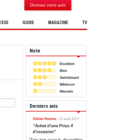
Donnez votre avis
ESSE
GUIDE
MAGAZINE
TV
Note
Excellent
Bien
Satisfaisant
Médiocre
Mauvais
Derniers avis
Olivier Pasche -
31 août 2017
“Achat d'une Prius 4
d'occasion”
“Très bon acceuil, disponibles