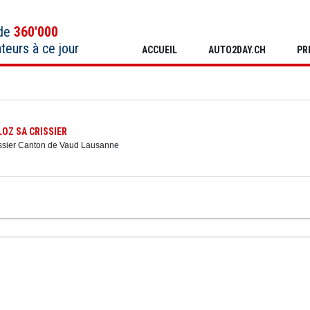
 de
360'000
ateurs à ce jour
ACCUEIL
AUTO2DAY.CH
PR
OZ SA CRISSIER
issier Canton de Vaud Lausanne