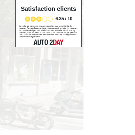
Satisfaction clients
6.35 / 10
La note se base sur les avis publiés par les clients du
garage. De nombreux critères composent la note du garage :
La qualité de l'accueil et du service, les prix, ainsi que le
nombre et la fréquence des avis. Les prestations proposées
et la présentation de l'établissement influencent également
la note de l'algorithme.