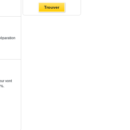
réparation
eur vont
0%.