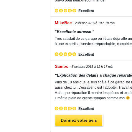
bravo pour tout! A recommander
Excellent
MikeBee
2 février 2016 à 10 h 18 min
“Excellente adresse ”
Très satisfait de ce garage où j’étais déjà allé 
à une expertise, service irréprochable, compéte
Excellent
Sambo
5 octobre 2015 à 12 h 17 min
“Explication des détails à chaque réparat
Plus de 10 ans que je suis fidèle à ce garagis
aussi chez lui. L’essayer c’est l’adopter. Travail 
A chaque réparation il montre les pièces et expl
Il mérite plein de clients sympas comme moi
Excellent
Donnez votre avis