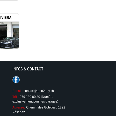
IVIERA
INFOS & CONTACT
E-mail:
contact@auto2day.ch
Tél.:
079 130 80 80 (Numéro
exclusivement pour les garages)
Adresse:
Chemin des Gotettes / 1222
Vésenaz