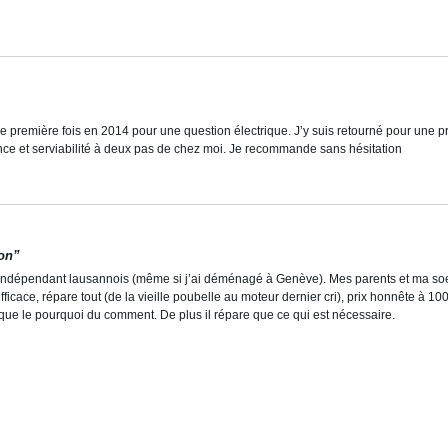
une première fois en 2014 pour une question électrique. J’y suis retourné pour une p
nce et serviabilité à deux pas de chez moi. Je recommande sans hésitation
ion”
te indépendant lausannois (même si j’ai déménagé à Genève). Mes parents et ma so
efficace, répare tout (de la vieille poubelle au moteur dernier cri), prix honnête à 10
ique le pourquoi du comment. De plus il répare que ce qui est nécessaire.