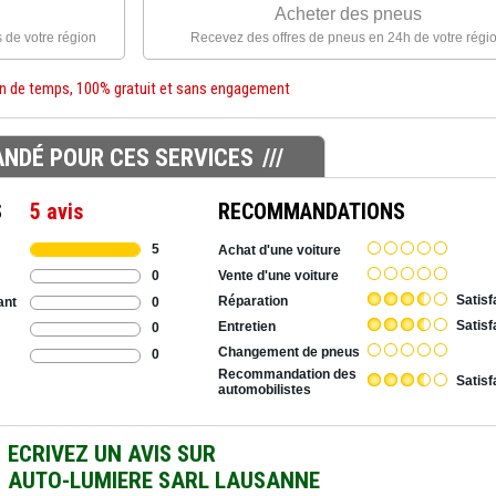
Acheter des pneus
 de votre région
Recevez des offres de pneus en 24h de votre régi
n de temps, 100% gratuit et sans engagement
NDÉ POUR CES SERVICES
S
5 avis
RECOMMANDATIONS
5
Achat d'une voiture
0
Vente d'une voiture
Satisf
Réparation
0
ant
Satisf
Entretien
0
Changement de pneus
0
Recommandation des
Satisf
automobilistes
ECRIVEZ UN AVIS SUR
AUTO-LUMIERE SARL LAUSANNE