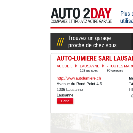
Aller
au
Plus
contenu
utilis
Trouvez un garage
proche de chez vous
AUTO-LUMIERE SARL LAUSA
ACCUEIL
LAUSANNE
- TOUTES MA
152 garages
96 garages
http://www.autolumiere.ch
M
Avenue du Rond-Point 4-6
TA
1006 Lausanne
H
Lausanne
TÉ
Carte