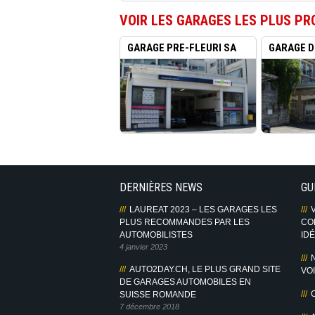
VOIR LES GARAGES LES PLUS PR
GARAGE PRE-FLEURI SA
GARAGE D
LAUSA...
BOU...
DERNIÈRES NEWS
GU
LAUREAT 2023 – LES GARAGES LES
us sur Facebook
PLUS RECOMMANDES PAR LES
CO
AUTOMOBILISTES
IDÉ
4 janvier 2023
AUTO2DAY.CH, LE PLUS GRAND SITE
VO
DE GARAGES AUTOMOBILES EN
SUISSE ROMANDE
7 décembre 2018