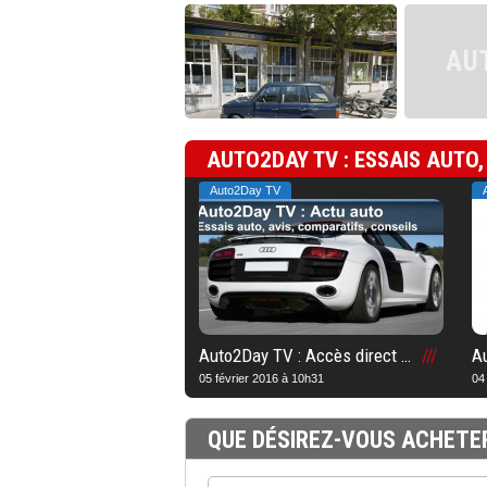
AU
AUTO2DAY TV : ESSAIS AUTO,
Auto2Day TV
Auto2Day TV : Accès direct à la chaîne TV n°1 en Suisse romande
05 février 2016 à 10h31
04
QUE DÉSIREZ-VOUS ACHETE