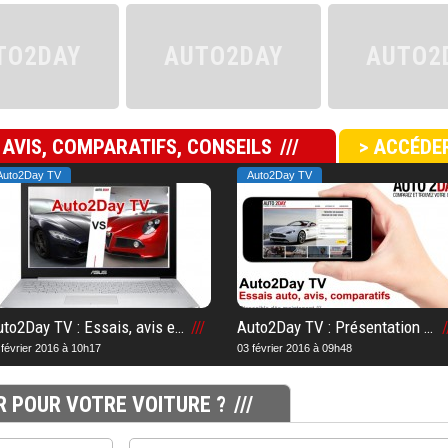
TO2DAY
AUTO2DAY
AUTO2
 AVIS, COMPARATIFS, CONSEILS
> ACCÉDER
Auto2Day TV
Auto2Day TV
Auto2Day TV : Essais, avis et comparatifs automobiles
Auto2Day TV : Présentation de la chaîne TV n°1 en Suisse romande sur le web
 février 2016 à 10h17
03 février 2016 à 09h48
R POUR VOTRE VOITURE ?