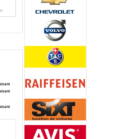
on
aisant
aisant
aisant