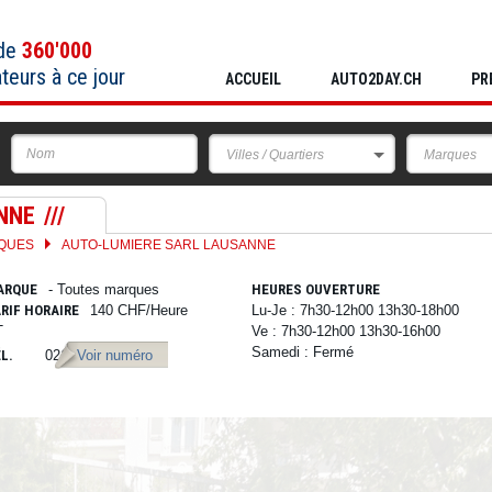
 de
360'000
ateurs à ce jour
ACCUEIL
AUTO2DAY.CH
PR
Villes / Quartiers
Marques
NNE
RQUES
AUTO-LUMIERE SARL LAUSANNE
ARQUE
- Toutes marques
HEURES OUVERTURE
RIF HORAIRE
140 CHF/Heure
Lu-Je : 7h30-12h00 13h30-18h00
T
Ve : 7h30-12h00 13h30-16h00
Samedi : Fermé
L.
021 616 65 26