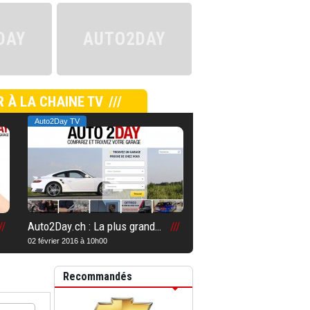
DAY
AUTO2DAY
 À LA CHAINE TV
Auto2Day TV
Auto2Day.ch : La plus grande plateforme de garages automobiles en Suisse romande
02 février 2016 à 10h00
Recommandés