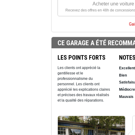
Acheter une voiture
Recevez des offres en 48h de concessions
Gai
CE GARAGE A ÉTÉ RECOMMA
LES POINTS FORTS
NOTE
Les clients ont apprécié la
Excellent
gentillesse et le
Bien
professionnalisme du
Satisfais
personnel. Les clients ont
apprécié les explications claires
Médiocre
et précises des travaux réalisés
Mauvais
et la qualité des réparations.