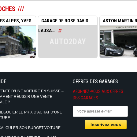
OCHES
ES ALPES, YVES
GARAGE DE ROSE DAVID
ASTON MARTIN R
LAUSA...
CARS ...
AUTO2DAY
IDE
OFFRES DES GARAGES
VENTE D’UNE VOITURE EN SUISSE –
ABONNEZ-VOUS AUX OFFRES
MMENT RÉUSSIR UNE VENTE
DES GARAGES
ALE ?
NÉGOCIER LE PRIX D’ACHAT D’UNE
ITURE
CALCULER SON BUDGET VOITURE