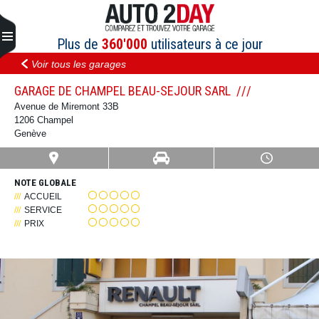
Aller
au
contenu
Plus de
360'000
utilisateurs à ce jour
Voir tous les garages
GARAGE DE CHAMPEL BEAU-SEJOUR SARL
Avenue de Miremont 33B
1206 Champel
Genève
NOTE GLOBALE
ACCUEIL
SERVICE
PRIX