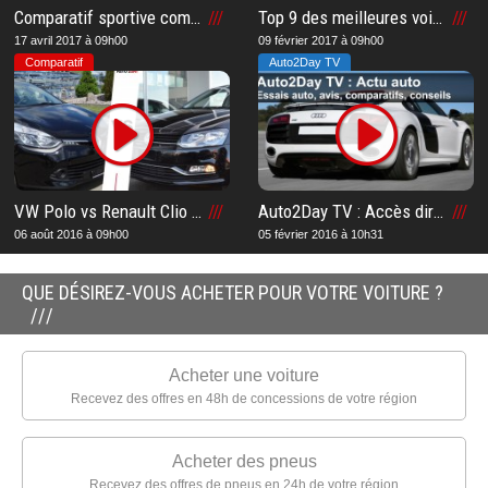
Comparatif sportive compacte 2017 – Quelle est la meilleure sportive compacte de 2017 ?
Top 9 des meilleures voitures les plus économiques du moment : Notre liste pour vous aider à acheter la voiture la moins chère
17 avril 2017 à 09h00
09 février 2017 à 09h00
Comparatif
Auto2Day TV
VW Polo vs Renault Clio 2016 : Notre comparatif et notre avis après notre essai sur la meilleure voiture
Auto2Day TV : Accès direct à la chaîne TV n°1 en Suisse romande
06 août 2016 à 09h00
05 février 2016 à 10h31
QUE DÉSIREZ-VOUS ACHETER POUR VOTRE VOITURE ?
Acheter une voiture
Recevez des offres en 48h de concessions de votre région
Acheter des pneus
Recevez des offres de pneus en 24h de votre région