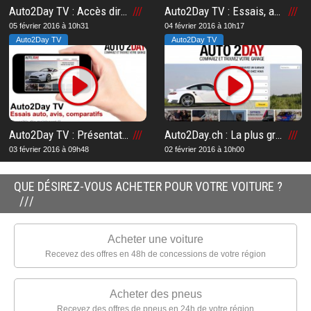
Auto2Day TV : Accès direct à la chaîne TV n°1 en Suisse romande
Auto2Day TV : Essais, avis et comparatifs automobiles
05 février 2016 à 10h31
04 février 2016 à 10h17
Auto2Day TV
Auto2Day TV
Auto2Day TV : Présentation de la chaîne TV n°1 en Suisse romande sur le web
Auto2Day.ch : La plus grande plateforme de garages automobiles en Suisse romande
03 février 2016 à 09h48
02 février 2016 à 10h00
QUE DÉSIREZ-VOUS ACHETER POUR VOTRE VOITURE ?
Acheter une voiture
Recevez des offres en 48h de concessions de votre région
Acheter des pneus
Recevez des offres de pneus en 24h de votre région