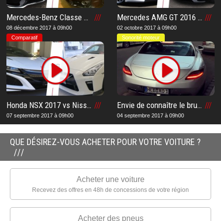
Mercedes-Benz Classe S 500 4 Matic 2017 vs Audi A8 3.0 TDI Quattro Tiptronic 2017 : Notre comparatif et notre avis après notre essai sur la meilleure voiture
Mercedes AMG GT 2016 vs Jaguar F-Type 2016 : Notre comparatif et notre avis après notre essai sur la meilleure voiture
08 décembre 2017 à 09h00
02 octobre 2017 à 09h00
Comparatif
Sonorité moteur
Honda NSX 2017 vs Nissan GTR 2017 : Notre comparatif et notre avis après notre essai sur la meilleure supercar japonaise
Envie de connaître le bruit et la sonorité à l’accélération d’une Mercedes SLS AMG ?
07 septembre 2017 à 09h00
04 septembre 2017 à 09h00
QUE DÉSIREZ-VOUS ACHETER POUR VOTRE VOITURE ?
Acheter une voiture
Recevez des offres en 48h de concessions de votre région
Acheter des pneus