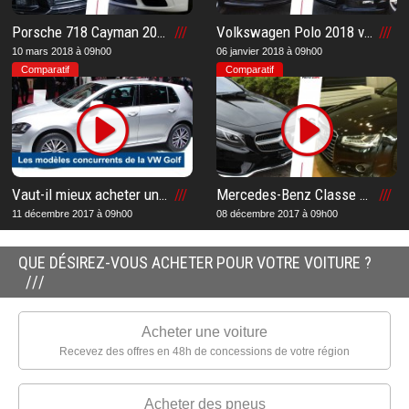
Porsche 718 Cayman 2018 vs Audi TTs 2018 : Notre comparatif et notre avis après notre essai sur la meilleure voiture
Volkswagen Polo 2018 vs Audi A1 2018 : Notre comparatif et notre avis après notre essai sur la meilleure voiture
10 mars 2018 à 09h00
06 janvier 2018 à 09h00
Comparatif
Comparatif
Vaut-il mieux acheter une VW Golf ou un modèle concurrent ?
Mercedes-Benz Classe S 500 4 Matic 2017 vs Audi A8 3.0 TDI Quattro Tiptronic 2017 : Notre comparatif et notre avis après notre essai sur la meilleure voiture
11 décembre 2017 à 09h00
08 décembre 2017 à 09h00
QUE DÉSIREZ-VOUS ACHETER POUR VOTRE VOITURE ?
Acheter une voiture
Recevez des offres en 48h de concessions de votre région
Acheter des pneus