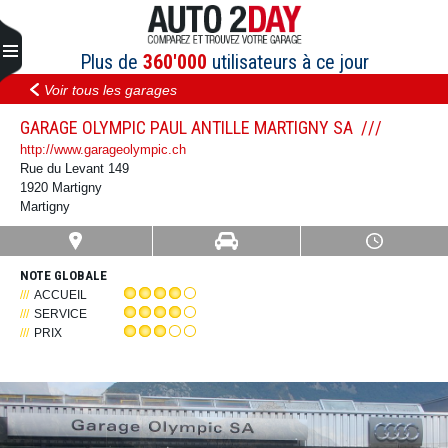
Aller
au
contenu
Plus de
360'000
utilisateurs à ce jour
Voir tous les garages
GARAGE OLYMPIC PAUL ANTILLE MARTIGNY SA
http://www.garageolympic.ch
Rue du Levant 149
1920 Martigny
Martigny
NOTE GLOBALE
ACCUEIL
SERVICE
PRIX