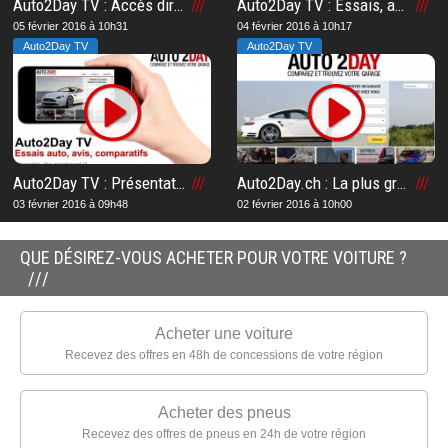
Auto2Day TV : Accès direct à la chaîne TV n°1 en Suisse romande
Auto2Day TV : Essais, avis et comparatifs automobiles
05 février 2016 à 10h31
04 février 2016 à 10h17
Auto2Day TV
Auto2Day TV
Auto2Day TV : Présentation de la chaîne TV n°1 en Suisse romande sur le web
Auto2Day.ch : La plus grande plateforme de garages automobiles en Suisse romande
03 février 2016 à 09h48
02 février 2016 à 10h00
QUE DÉSIREZ-VOUS ACHETER POUR VOTRE VOITURE ?
Acheter une voiture
Recevez des offres en 48h de concessions de votre région
Acheter des pneus
Recevez des offres de pneus en 24h de votre région