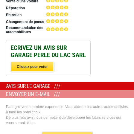
Vente d'une voiture
Réparation
Entretien
Changement de pneus
Recommandation des
automobilistes
ECRIVEZ UN AVIS SUR
GARAGE PERLE DU LAC SARL
Cliquez pour voter
AVIS SUR LE GARAGE
ENVOYER UN E-MAIL
Partagez votre dernière expérience. Vous aiderez les autres automobilistes
à faire les bons choix.
De plus, vos avis nous permettent de développer les futurs services qui
vous seront utiles.