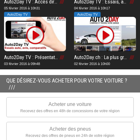
Auto2Day TV : Accès direct à la chaîne TV n°1 en Suisse romande
Auto2Day TV : Essais, avis et comparatifs automobiles
05 février 2016 à 10h31
04 février 2016 à 10h17
Auto2Day TV
Auto2Day TV
Auto2Day TV : Présentation de la chaîne TV n°1 en Suisse romande sur le web
Auto2Day.ch : La plus grande plateforme de garages automobiles en Suisse romande
03 février 2016 à 09h48
02 février 2016 à 10h00
QUE DÉSIREZ-VOUS ACHETER POUR VOTRE VOITURE ?
Acheter une voiture
Recevez des offres en 48h de concessions de votre région
Acheter des pneus
Recevez des offres de pneus en 24h de votre région