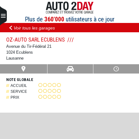
Aller
au
contenu
Plus de
360'000
utilisateurs à ce jour
Voir tous les garages
OZ-AUTO SARL ECUBLENS
Avenue du Tir-Fédéral 21
1024 Ecublens
Lausanne
NOTE GLOBALE
ACCUEIL
SERVICE
PRIX