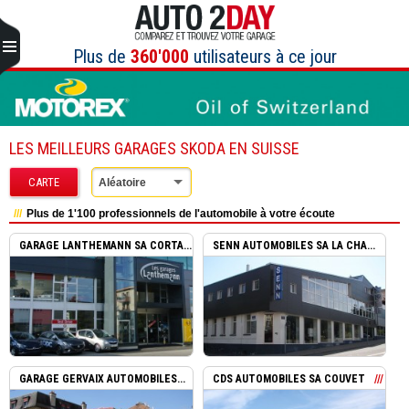
Aller
au
contenu
Plus de
360'000
utilisateurs à ce jour
LES MEILLEURS GARAGES SKODA EN SUISSE
CARTE
Aléatoire
Plus de 1'100 professionnels de l'automobile à votre écoute
GARAGE LANTHEMANN SA CORTA...
SENN AUTOMOBILES SA LA CHA...
GARAGE GERVAIX AUTOMOBILES...
CDS AUTOMOBILES SA COUVET