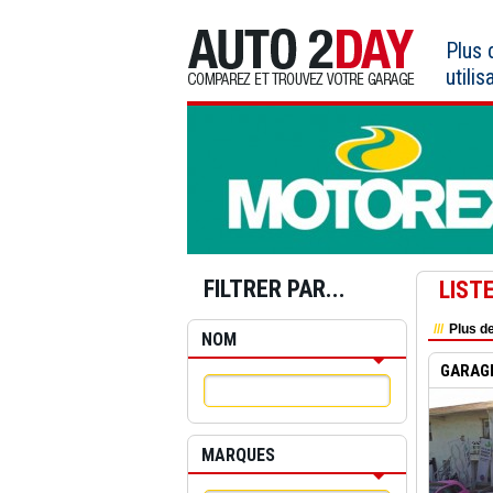
Aller
au
Plus
contenu
utilis
FILTRER PAR...
LIST
Plus de
NOM
GARAGE
MARQUES