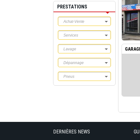
PRESTATIONS
Achat-Vente
Services
GARAGE
Lavage
Dépannage
Pneus
DERNIÈRES NEWS
GU