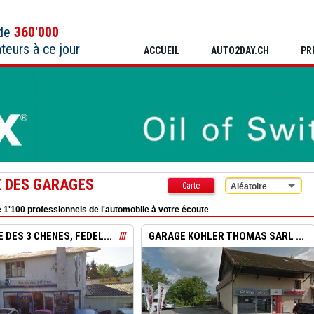
 de
360'000
ateurs à ce jour
ACCUEIL
AUTO2DAY.CH
PR
E DES GARAGES
Carte
Aléatoire
 1'100 professionnels de l'automobile à votre écoute
 DES 3 CHENES, FEDEL...
GARAGE KOHLER THOMAS SARL ...