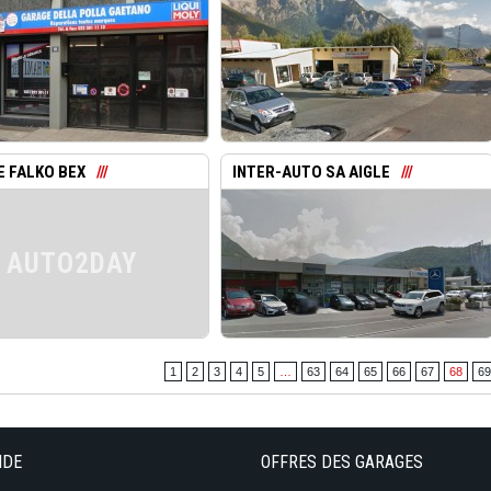
 FALKO BEX
INTER-AUTO SA AIGLE
AUTO2DAY
1
2
3
4
5
…
63
64
65
66
67
68
69
IDE
OFFRES DES GARAGES