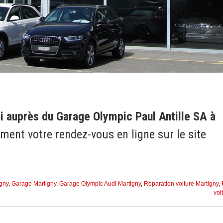
i auprès du Garage Olympic Paul Antille SA à
ment votre rendez-vous en ligne sur le site
gny
,
Garage Martigny
,
Garage Olympic Audi Martigny
,
Réparation voiture Martigny
,
voi