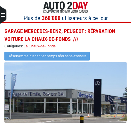
Aller
au
contenu
Plus de
360'000
utilisateurs à ce jour
GARAGE MERCEDES-BENZ, PEUGEOT : RÉPARATION
VOITURE LA CHAUX-DE-FONDS
Catégories:
La Chaux-de-Fonds
Réservez maintenant en temps réel sans attendre