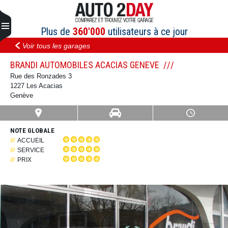
Aller
au
contenu
Plus de
360'000
utilisateurs à ce jour
Voir tous les garages
BRANDI AUTOMOBILES ACACIAS GENEVE
Rue des Ronzades 3
1227 Les Acacias
Genève
NOTE GLOBALE
ACCUEIL
SERVICE
PRIX