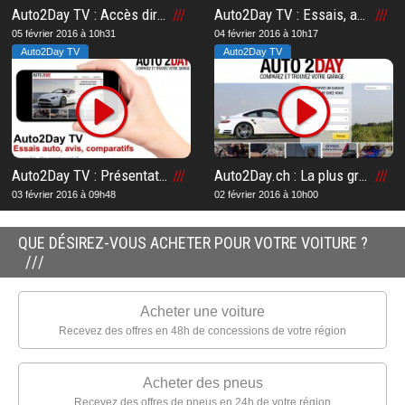
Auto2Day TV : Accès direct à la chaîne TV n°1 en Suisse romande
Auto2Day TV : Essais, avis et comparatifs automobiles
05 février 2016 à 10h31
04 février 2016 à 10h17
Auto2Day TV
Auto2Day TV
Auto2Day TV : Présentation de la chaîne TV n°1 en Suisse romande sur le web
Auto2Day.ch : La plus grande plateforme de garages automobiles en Suisse romande
03 février 2016 à 09h48
02 février 2016 à 10h00
QUE DÉSIREZ-VOUS ACHETER POUR VOTRE VOITURE ?
Acheter une voiture
Recevez des offres en 48h de concessions de votre région
Acheter des pneus
Recevez des offres de pneus en 24h de votre région