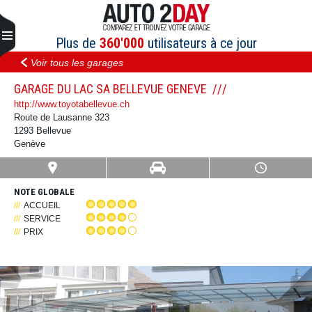
Aller
au
contenu
Plus de
360'000
utilisateurs à ce jour
Voir tous les garages
GARAGE DU LAC SA BELLEVUE GENEVE
http://www.toyotabellevue.ch
Route de Lausanne 323
1293 Bellevue
Genève
NOTE GLOBALE
ACCUEIL
SERVICE
PRIX