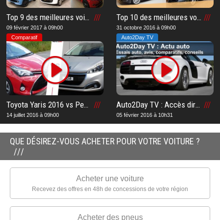
Top 9 des meilleures voitures les plus économiques du moment : Notre liste pour vous aider à acheter la voiture la moins chère
Top 10 des meilleures voitures familiales du moment : Notre liste pour vous aider à acheter le meilleur modèle familiale
09 février 2017 à 09h00
31 octobre 2016 à 09h00
Comparatif
Auto2Day TV
Toyota Yaris 2016 vs Peugeot 208 2016 : Notre comparatif et notre avis après notre essai sur la meilleure voiture
Auto2Day TV : Accès direct à la chaîne TV n°1 en Suisse romande
14 juillet 2016 à 09h00
05 février 2016 à 10h31
QUE DÉSIREZ-VOUS ACHETER POUR VOTRE VOITURE ?
Acheter une voiture
Recevez des offres en 48h de concessions de votre région
Acheter des pneus