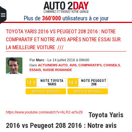
Aller
au
contenu
Plus de
360'000
utilisateurs à ce jour
TOYOTA YARIS 2016 VS PEUGEOT 208 2016 : NOTRE
COMPARATIF ET NOTRE AVIS APRÈS NOTRE ESSAI SUR
LA MEILLEURE VOITURE
Par
Marc
- Le 14 juillet 2016 à 09h00
Dans
ACTU/NEWS AUTO
,
AVIS
,
COMPARATIFS
,
CONSEILS
,
ESSAIS
,
SUISSE ROMANDE
NOTE TOYOTA
NOTE PEUGEOT
14.5
14.9
YARIS
208
NOTER CE VÉHICULE
NOTER CE VÉHICULE
https://www.youtube.com/watch?v=6LR2-ar5vZ8
Toyota Yaris
2016 vs Peugeot 208 2016 : Notre avis