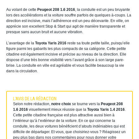
Au volant de cette
Peugeot 208 1.6 2016
, la conduite est un peu bruyante
lors des accélérations et la voiture souffre parfois de quelques à-coups. La
direction est incisive, mais l’adhérence est un peu décevante. En ville, on
apprécie son excellent Stop & Start qui agit de manière transparente et
presque sans aucun bruit et aucune vibration.
L’avantage de la
Toyota Yaris 2016
reste sa toute petite taille, puisqu’elle
figure parmi les gabarits les plus compacts de sa catégorie. Cette petite
citadine est également incisive et précise au niveau de la direction. Elle
dispose d’une très bonne visibilité vers l’avant grâce à son large pare-
brise. La conduite en ville est agréable et vous facilite beaucoup la vie
dans la circulation.
L'AVIS DE LA RÉDACTION
Selon notre rédaction,
notre choix
se tourne vers la
Peugeot 208
1.6 2016
visuellement mieux réussie que la
Toyota Yaris 1.4 2016
.
Cette petite citadine française est plus
attractive aussi bien à
l’intérieur qu’à l’extérieur de la voiture. En ce qui concerne la
conduite, les deux voitures bénéficient d’atouts indéniables qui est
difficile de départager. Et vous, que choisiriez-vous ? Réagissez un
peu plus bas dans nos commentaires pour nous donner votre