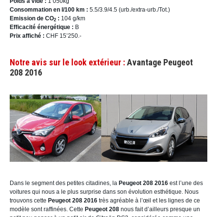
Poids à vide :
1’050kg
Consommation en l/100 km :
5.5/3.9/4.5 (urb./extra-urb./Tot.)
Emission de CO
:
104 g/km
2
Efficacité énergétique :
B
Prix affiché :
CHF 15’250.-
Notre avis sur le look extérieur :
Avantage Peugeot
208 2016
Dans le segment des petites citadines, la
Peugeot 208 2016
est l’une des
voitures qui nous a le plus surprise dans son évolution esthétique. Nous
trouvons cette
Peugeot 208 2016
très agréable à l’œil et les lignes de ce
modèle sont raffinées. Cette
Peugeot 208
nous fait d’ailleurs presque un