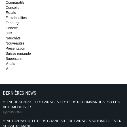
Comparatifs
Conseils
Essais
Faits insolites
Fribourg
Genève
Jura
Neuchâtel
Nouveautés
Présentation
Suisse romande
Supercars
Valais
Vaud
DERNIÈRES NEWS
LAUREAT 2023 – LES GARAGES LES PLUS RECOMMANDES PAR LES
AUTOMOBILISTES
4 janvier 2023
AUTO2DAY.CH, LE PLUS GRAND SITE DE GARAGES AUTOMOBILES EN
SUISSE ROMANDE