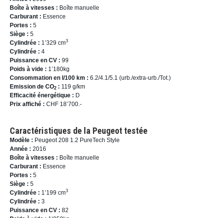
Boîte à vitesses :
Boîte manuelle
Carburant :
Essence
Portes :
5
Siège :
5
3
Cylindrée :
1’329 cm
Cylindrée :
4
Puissance en CV :
99
Poids à vide :
1’180kg
Consommation en l/100 km :
6.2/4.1/5.1 (urb./extra-urb./Tot.)
Emission de CO
:
119 g/km
2
Efficacité énergétique :
D
Prix affiché :
CHF 18’700.-
Caractéristiques de la Peugeot testée
Modèle :
Peugeot 208 1.2 PureTech Style
Année :
2016
Boîte à vitesses :
Boîte manuelle
Carburant :
Essence
Portes :
5
Siège :
5
3
Cylindrée :
1’199 cm
Cylindrée :
3
Puissance en CV :
82