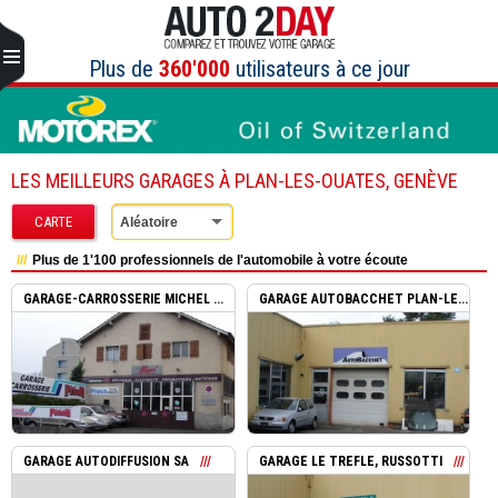
Aller
au
contenu
Plus de
360'000
utilisateurs à ce jour
LES MEILLEURS GARAGES À PLAN-LES-OUATES, GENÈVE
CARTE
Aléatoire
Plus de 1'100 professionnels de l'automobile à votre écoute
GARAGE-CARROSSERIE MICHEL ...
GARAGE AUTOBACCHET PLAN-LE...
GARAGE AUTODIFFUSION SA
GARAGE LE TREFLE, RUSSOTTI