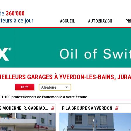
 de
360'000
ateurs à ce jour
ACCUEIL
AUTO2DAY.CH
PR
MEILLEURS GARAGES À YVERDON-LES-BAINS, JUR
Carte
Aléatoire
 1'100 professionnels de l'automobile à votre écoute
 MODERNE, R. GABBIAD...
FILA GROUPE SA YVERDON