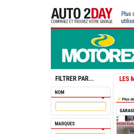
Aller
au
Plus
contenu
utilis
FILTRER PAR...
LES 
NOM
Plus de
GARAGE
MARQUES