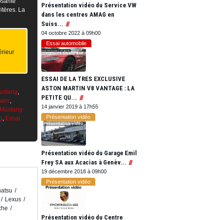
osante
Présentation vidéo du Service VW
itères. La
dans les centres AMAG en
Suiss...
04 octobre 2022 à 09h00
Essai automobile
érieur
ESSAI DE LA TRES EXCLUSIVE
ASTON MARTIN V8 VANTAGE : LA
ustang
,
PETITE QU...
maro
,
14 janvier 2019 à 17h55
 Mustang
Présentation vidéo
g
,
Essai
Présentation vidéo du Garage Emil
Frey SA aux Acacias à Genèv...
19 décembre 2018 à 09h00
Présentation vidéo
atsu
Lexus
che
Présentation vidéo du Centre