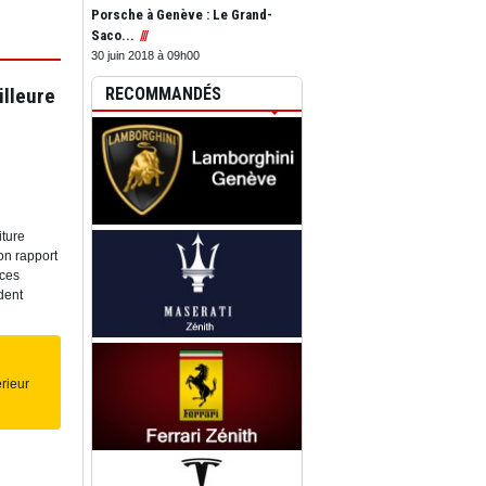
Porsche à Genève : Le Grand-
Saco...
30 juin 2018 à 09h00
illeure
RECOMMANDÉS
iture
on rapport
 ces
dent
rieur