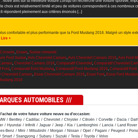
otre avis sur la meilleure voiture Lorsqu’on recherche une voiture sportive, imp
le choix est relativement limité et peu de voitures correspondent à ces nombreux cr
 répondent pleinement aux critères énoncés [...]
lus confortable et plus performante que la Ford Mustang 2016. Malgré un style ext
]
Lire +
Conseils
,
Essais
,
Suisse romande
ture Ford Suisse
,
Avis Chevrolet Camaro
,
Avis Chevrolet Camaro 2016
,
Avis Ford M
 Camaro
,
Chevrolet Camaro 2016
,
Comparatif Chevrolet
,
Comparatif Chevrolet Ca
f Ford
,
Comparatif Ford Mustang
,
Comparatif Ford Mustang 2016
,
Comparatif Ford
i Chevrolet Camaro
,
Essai Chevrolet Camaro 2016
,
Essai Ford
,
Essai Ford Mustan
Mustang 2016
MARQUES AUTOMOBILES
l'achat de votre future voiture neuve ou d'occasion:
MW
Bentley
Cadillac
Chevrolet
Chrysler
Citroën
Corvette
Dacia
Daih
er
Hyundai
Infiniti
Jaguar
Jeep
Kia
Lamborghini
Lancia
Land Rover
es-Benz
Mini
Mitsubishi
Morgan
Nissan
Opel
Pagani
Peugeot
Pors
Smart
Ssangyong
Subaru
Suzuki
Tesla
Toyota
Volvo