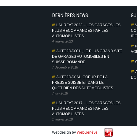
DERNIÈRES NEWS
GU
LAUREAT 2023 – LES GARAGES LES
us sur Facebook
PLUS RECOMMANDES PAR LES
CO
AUTOMOBILISTES
IDÉ
4 janvier 2023
AUTO2DAY.CH, LE PLUS GRAND SITE
VO
DE GARAGES AUTOMOBILES EN
SUISSE ROMANDE
7 décembre 2018
AUTO2DAY AU COEUR DE LA
DOI
PRESSE SUISSE ET DANS LE
QUOTIDIEN DES AUTOMOBILISTES
7 juin 2018
LAUREAT 2017 – LES GARAGES LES
PLUS RECOMMANDES PAR LES
AUTOMOBILISTES
1 janvier 2018
Webdesign by
WebGenève