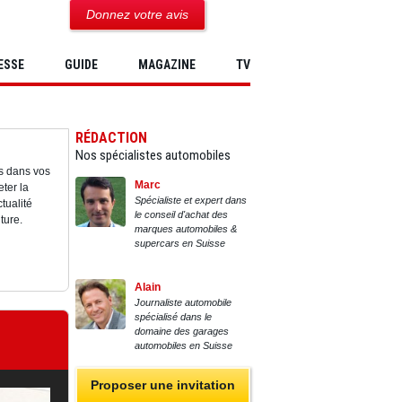
Donnez votre avis
ESSE
GUIDE
MAGAZINE
TV
RÉDACTION
Nos spécialistes automobiles
s dans vos
Marc
ter la
Spécialiste et expert dans
tualité
le conseil d'achat des
ture.
marques automobiles &
supercars en Suisse
Alain
Journaliste automobile
spécialisé dans le
domaine des garages
automobiles en Suisse
Proposer une invitation