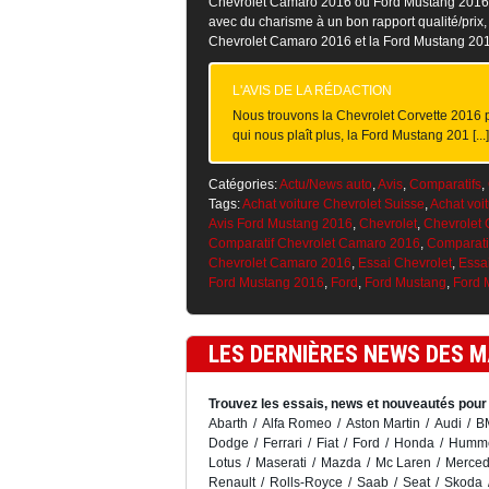
Chevrolet Camaro 2016 ou Ford Mustang 2016 : N
avec du charisme à un bon rapport qualité/prix, 
Chevrolet Camaro 2016 et la Ford Mustang 2016
L'AVIS DE LA RÉDACTION
Nous trouvons la Chevrolet Corvette 2016 p
qui nous plaît plus, la Ford Mustang 201 [...
Catégories:
Actu/News auto
,
Avis
,
Comparatifs
,
Tags:
Achat voiture Chevrolet Suisse
,
Achat voi
Avis Ford Mustang 2016
,
Chevrolet
,
Chevrolet
Comparatif Chevrolet Camaro 2016
,
Comparati
Chevrolet Camaro 2016
,
Essai Chevrolet
,
Essa
Ford Mustang 2016
,
Ford
,
Ford Mustang
,
Ford 
LES DERNIÈRES NEWS DES 
Trouvez les essais, news et nouveautés pour 
Abarth
Alfa Romeo
Aston Martin
Audi
B
Dodge
Ferrari
Fiat
Ford
Honda
Humm
Lotus
Maserati
Mazda
Mc Laren
Merced
Renault
Rolls-Royce
Saab
Seat
Skoda