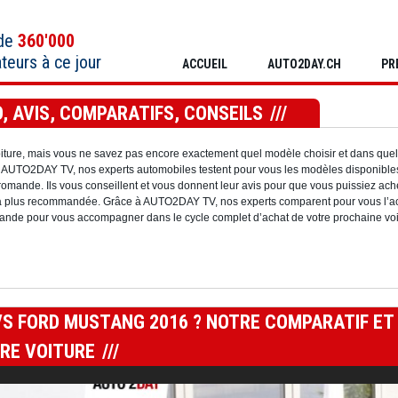
 de
360'000
ateurs à ce jour
ACCUEIL
AUTO2DAY.CH
PR
, AVIS, COMPARATIFS, CONSEILS
oiture, mais vous ne savez pas encore exactement quel modèle choisir et dans quel
ec AUTO2DAY TV, nos experts automobiles testent pour vous les modèles disponible
omande. Ils vous conseillent et vous donnent leur avis pour que vous puissiez ache
la plus recommandée. Grâce à AUTO2DAY TV, nos experts comparent pour vous l’ac
nde pour vous accompagner dans le cycle complet d’achat de votre prochaine voi
S FORD MUSTANG 2016 ? NOTRE COMPARATIF ET
URE VOITURE