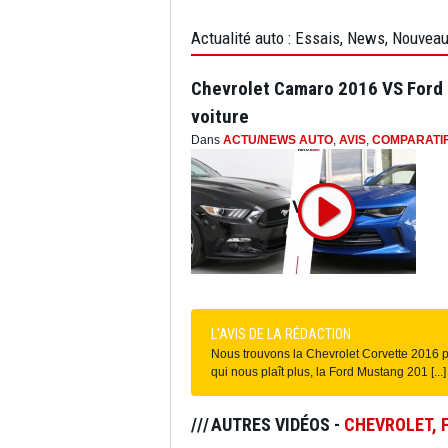
Actualité auto : Essais, News, Nouvea
Chevrolet Camaro 2016 VS Ford M
voiture
Dans
ACTU/NEWS AUTO
,
AVIS
,
COMPARATI
L'AVIS DE LA RÉDACTION
Nous trouvons la Chevrolet Corvette 2016 pl
qui nous plaît plus, la Ford Mustang 201 [...
AUTRES VIDÉOS -
CHEVROLET
,