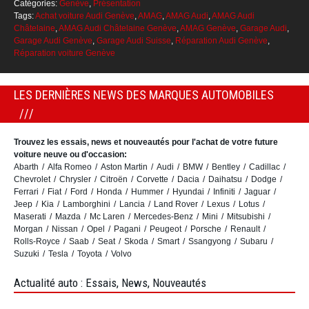
Catégories:
Genève
,
Présentation
Tags:
Achat voiture Audi Genève
,
AMAG
,
AMAG Audi
,
AMAG Audi
Châtelaine
,
AMAG Audi Châtelaine Genève
,
AMAG Genève
,
Garage Audi
,
Garage Audi Genève
,
Garage Audi Suisse
,
Réparation Audi Genève
,
Réparation voiture Genève
LES DERNIÈRES NEWS DES MARQUES AUTOMOBILES
Trouvez les essais, news et nouveautés pour l'achat de votre future
voiture neuve ou d'occasion:
Abarth
Alfa Romeo
Aston Martin
Audi
BMW
Bentley
Cadillac
Chevrolet
Chrysler
Citroën
Corvette
Dacia
Daihatsu
Dodge
Ferrari
Fiat
Ford
Honda
Hummer
Hyundai
Infiniti
Jaguar
Jeep
Kia
Lamborghini
Lancia
Land Rover
Lexus
Lotus
Maserati
Mazda
Mc Laren
Mercedes-Benz
Mini
Mitsubishi
Morgan
Nissan
Opel
Pagani
Peugeot
Porsche
Renault
Rolls-Royce
Saab
Seat
Skoda
Smart
Ssangyong
Subaru
Suzuki
Tesla
Toyota
Volvo
Actualité auto : Essais, News, Nouveautés