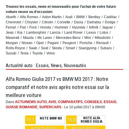
Trouvez les essais, news et nouveautés pour l'achat de votre future
voiture neuve ou d'occasion:
Abarth
Alfa Romeo
Aston Martin
Audi
BMW
Bentley
Cadillac
Chevrolet
Chrysler
Citroën
Corvette
Dacia
Daihatsu
Dodge
Ferrari
Fiat
Ford
Honda
Hummer
Hyundai
Infiniti
Jaguar
Jeep
Kia
Lamborghini
Lancia
Land Rover
Lexus
Lotus
Maserati
Mazda
Mc Laren
Mercedes-Benz
Mini
Mitsubishi
Morgan
Nissan
Opel
Pagani
Peugeot
Porsche
Renault
Rolls-Royce
Saab
Seat
Skoda
Smart
Ssangyong
Subaru
Suzuki
Tesla
Toyota
Volvo
Actualité auto : Essais, News, Nouveautés
Alfa Romeo Giulia 2017 vs BMW M3 2017 : Notre
comparatif et notre avis après notre essai sur la
meilleure voiture
Dans
ACTU/NEWS AUTO
,
AVIS
,
COMPARATIFS
,
CONSEILS
,
ESSAIS
,
SUISSE ROMANDE
,
SUPERCARS
- Le 10 juillet 2017 à 09h00
NOTE ALFA
NOTE BMW M3
15.1
15.0
ROMEO GIULIA
NOTER CE VÉHICULE
NOTER CE VÉHICULE