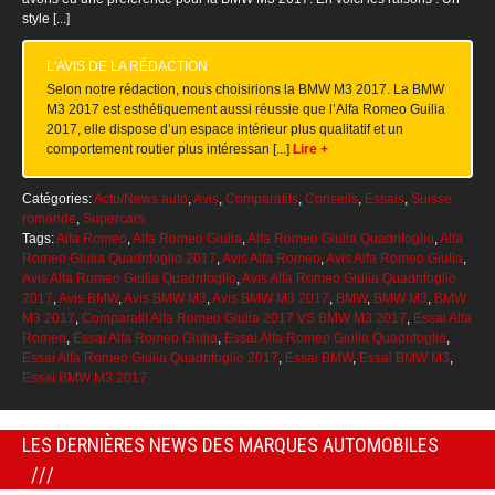
style [...]
L'AVIS DE LA RÉDACTION
Selon notre rédaction, nous choisirions la BMW M3 2017. La BMW
M3 2017 est esthétiquement aussi réussie que l’Alfa Romeo Guilia
2017, elle dispose d’un espace intérieur plus qualitatif et un
comportement routier plus intéressan [...]
Lire +
Catégories:
Actu/News auto
,
Avis
,
Comparatifs
,
Conseils
,
Essais
,
Suisse
romande
,
Supercars
Tags:
Alfa Romeo
,
Alfa Romeo Giulia
,
Alfa Romeo Giulia Quadrifoglio
,
Alfa
Romeo Giulia Quadrifoglio 2017
,
Avis Alfa Romeo
,
Avis Alfa Romeo Giulia
,
Avis Alfa Romeo Giulia Quadrifoglio
,
Avis Alfa Romeo Giulia Quadrifoglio
2017
,
Avis BMW
,
Avis BMW M3
,
Avis BMW M3 2017
,
BMW
,
BMW M3
,
BMW
M3 2017
,
Comparatif Alfa Romeo Giulia 2017 VS BMW M3 2017
,
Essai Alfa
Romeo
,
Essai Alfa Romeo Giulia
,
Essai Alfa Romeo Giulia Quadrifoglio
,
Essai Alfa Romeo Giulia Quadrifoglio 2017
,
Essai BMW
,
Essai BMW M3
,
Essai BMW M3 2017
LES DERNIÈRES NEWS DES MARQUES AUTOMOBILES