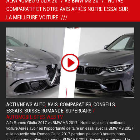
ALFA ROMEO GIULIA 2017 VS BMW M3 2017 : NOTRE
COMPARATIF ET NOTRE AVIS APRÈS NOTRE ESSAI SUR
LA MEILLEURE VOITURE
ACTU/NEWS AUTO
,
AVIS
,
COMPARATIFS
,
CONSEILS
,
ESSAIS
,
SUISSE ROMANDE
,
SUPERCARS
/
AUTOMOBILISTES WEB TV
Alfa Romeo Giulia 2017 vs BMW M3 2017 : Notre avis sur la meilleure
voiture Après avoir eu l’opportunité de faire un essai avec la BMW M3 2017
et la nouvelle Alfa Romeo Giulia 2017 pendant plus de 3 heures, nous
avons eu une préférence pour la BMW M3 2017. En voici les raisons : Un