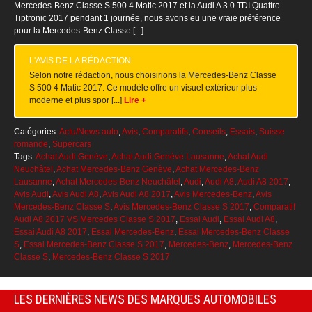
Mercedes-Benz Classe S 500 4 Matic 2017 et la Audi A 3.0 TDI Quattro
Tiptronic 2017 pendant 1 journée, nous avons eu une vraie préférence
pour la Mercedes-Benz Classe [...]
L'AVIS DE LA RÉDACTION
Selon notre rédaction, nous choisirions la Mercedes-Benz Classe
S 500 4 Matic 2017. Ce modèle offre un visuel extérieur plus
moderne et plus spor [...]
Lire +
Catégories:
Actu/News auto
,
Avis
,
Comparatifs
,
Conseils
,
Essais
,
Suisse
romande
,
Supercars
Tags:
Achat Audi Genève
,
Achat Audi Genève Lausanne
,
Achat Audi
Neuchâtel
,
Achat Mercedes-Benz Genève
,
Achat Mercedes-Benz
Lausanne
,
Achat Mercedes-Benz Neuchâtel
,
Audi
,
Audi A8
,
Audi A8 2017
,
Avis Audi
,
Avis Audi A8
,
Avis Audi A8 2017
,
Avis Mercedes-Benz
,
Avis
Mercedes-Benz Classe S
,
Avis Mercedes-Benz Classe S 2017
,
Comparatif
Audi A8 2017 VS Mercedes Classe S 2017
,
Essai Audi
,
Essai Audi A8
,
Essai Audi A8 2017
,
Essai Mercedes-Benz
,
Essai Mercedes-Benz Classe
S
,
Essai Mercedes-Benz Classe S 2017
,
Mercedes-Benz
,
Mercedes-Benz
Classe S
,
Mercedes-Benz Classe S 2017
LES DERNIÈRES NEWS DES MARQUES AUTOMOBILES