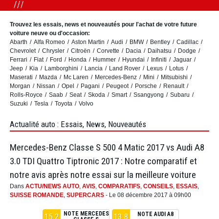
Trouvez les essais, news et nouveautés pour l'achat de votre future
voiture neuve ou d'occasion:
Abarth
Alfa Romeo
Aston Martin
Audi
BMW
Bentley
Cadillac
Chevrolet
Chrysler
Citroën
Corvette
Dacia
Daihatsu
Dodge
Ferrari
Fiat
Ford
Honda
Hummer
Hyundai
Infiniti
Jaguar
Jeep
Kia
Lamborghini
Lancia
Land Rover
Lexus
Lotus
Maserati
Mazda
Mc Laren
Mercedes-Benz
Mini
Mitsubishi
Morgan
Nissan
Opel
Pagani
Peugeot
Porsche
Renault
Rolls-Royce
Saab
Seat
Skoda
Smart
Ssangyong
Subaru
Suzuki
Tesla
Toyota
Volvo
Actualité auto : Essais, News, Nouveautés
Mercedes-Benz Classe S 500 4 Matic 2017 vs Audi A8
3.0 TDI Quattro Tiptronic 2017 : Notre comparatif et
notre avis après notre essai sur la meilleure voiture
Dans
ACTU/NEWS AUTO
,
AVIS
,
COMPARATIFS
,
CONSEILS
,
ESSAIS
,
SUISSE ROMANDE
,
SUPERCARS
- Le 08 décembre 2017 à 09h00
NOTE MERCEDES
NOTE AUDI A8
15.2
13.8