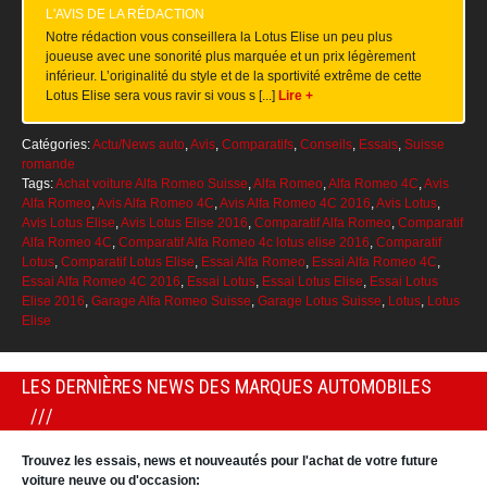
L'AVIS DE LA RÉDACTION
Notre rédaction vous conseillera la Lotus Elise un peu plus
joueuse avec une sonorité plus marquée et un prix légèrement
inférieur. L’originalité du style et de la sportivité extrême de cette
Lotus Elise sera vous ravir si vous s [...]
Lire +
Catégories:
Actu/News auto
,
Avis
,
Comparatifs
,
Conseils
,
Essais
,
Suisse
romande
Tags:
Achat voiture Alfa Romeo Suisse
,
Alfa Romeo
,
Alfa Romeo 4C
,
Avis
Alfa Romeo
,
Avis Alfa Romeo 4C
,
Avis Alfa Romeo 4C 2016
,
Avis Lotus
,
Avis Lotus Elise
,
Avis Lotus Elise 2016
,
Comparatif Alfa Romeo
,
Comparatif
Alfa Romeo 4C
,
Comparatif Alfa Romeo 4c lotus elise 2016
,
Comparatif
Lotus
,
Comparatif Lotus Elise
,
Essai Alfa Romeo
,
Essai Alfa Romeo 4C
,
Essai Alfa Romeo 4C 2016
,
Essai Lotus
,
Essai Lotus Elise
,
Essai Lotus
Elise 2016
,
Garage Alfa Romeo Suisse
,
Garage Lotus Suisse
,
Lotus
,
Lotus
Elise
LES DERNIÈRES NEWS DES MARQUES AUTOMOBILES
Trouvez les essais, news et nouveautés pour l'achat de votre future
voiture neuve ou d'occasion: