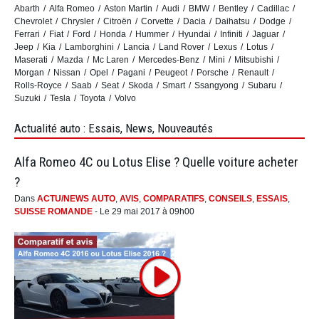
Abarth
Alfa Romeo
Aston Martin
Audi
BMW
Bentley
Cadillac
Chevrolet
Chrysler
Citroën
Corvette
Dacia
Daihatsu
Dodge
Ferrari
Fiat
Ford
Honda
Hummer
Hyundai
Infiniti
Jaguar
Jeep
Kia
Lamborghini
Lancia
Land Rover
Lexus
Lotus
Maserati
Mazda
Mc Laren
Mercedes-Benz
Mini
Mitsubishi
Morgan
Nissan
Opel
Pagani
Peugeot
Porsche
Renault
Rolls-Royce
Saab
Seat
Skoda
Smart
Ssangyong
Subaru
Suzuki
Tesla
Toyota
Volvo
Actualité auto : Essais, News, Nouveautés
Alfa Romeo 4C ou Lotus Elise ? Quelle voiture acheter
?
Dans
ACTU/NEWS AUTO
,
AVIS
,
COMPARATIFS
,
CONSEILS
,
ESSAIS
,
SUISSE ROMANDE
- Le 29 mai 2017 à 09h00