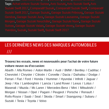
Tags:
Achat voiture Suzuki Suisse
,
Avis Suzuki
,
Avis Suzuki Swift
,
Avis
Suzuki Swift 2017
,
Comparatif Suzuki
,
Comparatif Suzuki Swift
,
Comparatif
Suzuki Swift 2017
,
Garage Suzuki
,
Garage Suzuki Fribourg
,
Garage Suzuki
Genève
,
Garage Suzuki Jura
,
Garage Suzuki Lausanne
,
Garage Suzuki
Morges
,
Garage Suzuki Neuchâtel
,
Garage Suzuki Nyon
,
Garage Suzuki
Suisse
,
Garage Suzuki Valais
,
Garage Suzuki Vevey
,
Garage Suzuki
Yverdon
,
Suzuki
,
Suzuki Swift
,
Suzuki Swift 2017
LES DERNIÈRES NEWS DES MARQUES AUTOMOBILES
Trouvez les essais, news et nouveautés pour l'achat de votre future
voiture neuve ou d'occasion:
Abarth
Alfa Romeo
Aston Martin
Audi
BMW
Bentley
Cadillac
Chevrolet
Chrysler
Citroën
Corvette
Dacia
Daihatsu
Dodge
Ferrari
Fiat
Ford
Honda
Hummer
Hyundai
Infiniti
Jaguar
Jeep
Kia
Lamborghini
Lancia
Land Rover
Lexus
Lotus
Maserati
Mazda
Mc Laren
Mercedes-Benz
Mini
Mitsubishi
Morgan
Nissan
Opel
Pagani
Peugeot
Porsche
Renault
Rolls-Royce
Saab
Seat
Skoda
Smart
Ssangyong
Subaru
Suzuki
Tesla
Toyota
Volvo