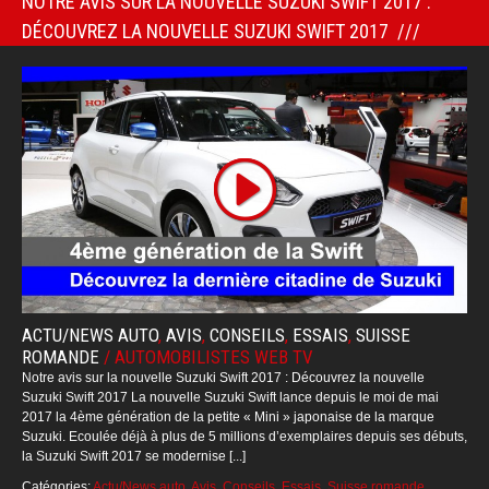
NOTRE AVIS SUR LA NOUVELLE SUZUKI SWIFT 2017 :
DÉCOUVREZ LA NOUVELLE SUZUKI SWIFT 2017
ACTU/NEWS AUTO
,
AVIS
,
CONSEILS
,
ESSAIS
,
SUISSE
ROMANDE
/
AUTOMOBILISTES WEB TV
Notre avis sur la nouvelle Suzuki Swift 2017 : Découvrez la nouvelle
Suzuki Swift 2017 La nouvelle Suzuki Swift lance depuis le moi de mai
2017 la 4ème génération de la petite « Mini » japonaise de la marque
Suzuki. Ecoulée déjà à plus de 5 millions d’exemplaires depuis ses débuts,
la Suzuki Swift 2017 se modernise [...]
Catégories:
Actu/News auto
,
Avis
,
Conseils
,
Essais
,
Suisse romande