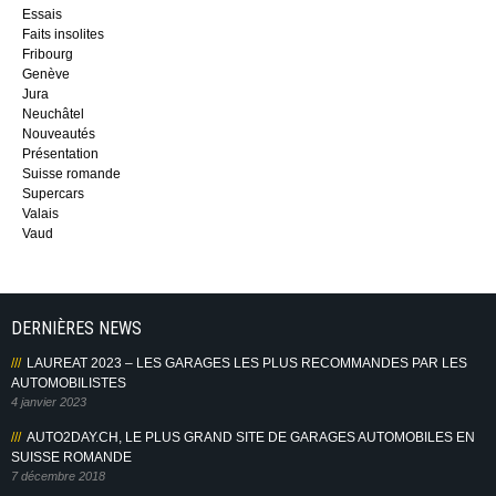
Essais
Faits insolites
Fribourg
Genève
Jura
Neuchâtel
Nouveautés
Présentation
Suisse romande
Supercars
Valais
Vaud
DERNIÈRES NEWS
LAUREAT 2023 – LES GARAGES LES PLUS RECOMMANDES PAR LES
AUTOMOBILISTES
4 janvier 2023
AUTO2DAY.CH, LE PLUS GRAND SITE DE GARAGES AUTOMOBILES EN
SUISSE ROMANDE
7 décembre 2018