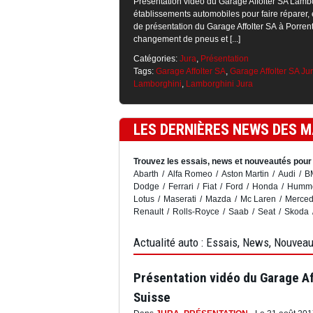
Présentation vidéo du Garage Affolter SA Lambo
établissements automobiles pour faire réparer, 
de présentation du Garage Affolter SA à Porrentr
changement de pneus et [...]
Catégories:
Jura
,
Présentation
Tags:
Garage Affolter SA
,
Garage Affolter SA Ju
Lamborghini
,
Lamborghini Jura
LES DERNIÈRES NEWS DES 
Trouvez les essais, news et nouveautés pour 
Abarth
Alfa Romeo
Aston Martin
Audi
B
Dodge
Ferrari
Fiat
Ford
Honda
Humm
Lotus
Maserati
Mazda
Mc Laren
Merced
Renault
Rolls-Royce
Saab
Seat
Skoda
Actualité auto : Essais, News, Nouvea
Présentation vidéo du Garage Af
Suisse