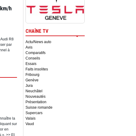
 km/h
CHAÎNE TV
 Audi R8
Actu/News auto
ser par
Avis
nnel à
Comparatifs
Conseils
Essais
Faits insolites
Fribourg
Genève
Jura
Neuchâtel
Nouveautés
Présentation
Suisse romande
Supercars
nnaître la
Valais
liquant sur
Vaud
or en
s ». >> Et