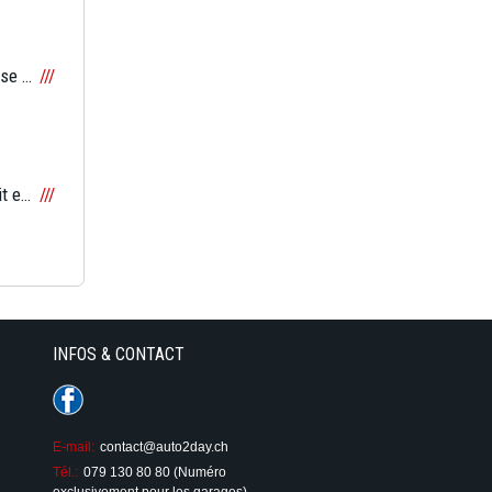
Une BMW M6 fait la course sur l’autoroute contre à une Lamborghini Gallardo Spyder
Envie de connaître le bruit et la sonorité à l’accélération d’une Lamborghini Huracan ?
INFOS & CONTACT
E-mail:
contact@auto2day.ch
Tél.:
079 130 80 80 (Numéro
exclusivement pour les garages)