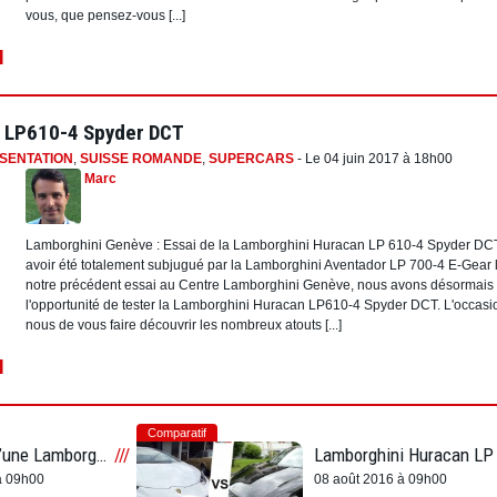
vous, que pensez-vous [...]
I
n LP610-4 Spyder DCT
SENTATION
,
SUISSE ROMANDE
,
SUPERCARS
- Le 04 juin 2017 à 18h00
Marc
Lamborghini Genève : Essai de la Lamborghini Huracan LP 610-4 Spyder DC
avoir été totalement subjugué par la Lamborghini Aventador LP 700-4 E-Gear 
notre précédent essai au Centre Lamborghini Genève, nous avons désormais
l'opportunité de tester la Lamborghini Huracan LP610-4 Spyder DCT. L'occasi
nous de vous faire découvrir les nombreux atouts [...]
I
Comparatif
Les flammes d’une Lamborghini Aventador argentée plutôt impressionnante
à 09h00
08 août 2016 à 09h00