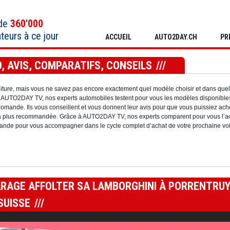
 de
360'000
ateurs à ce jour
ACCUEIL
AUTO2DAY.CH
PR
, AVIS, COMPARATIFS, CONSEILS
oiture, mais vous ne savez pas encore exactement quel modèle choisir et dans quel
ec AUTO2DAY TV, nos experts automobiles testent pour vous les modèles disponible
omande. Ils vous conseillent et vous donnent leur avis pour que vous puissiez ache
la plus recommandée. Grâce à AUTO2DAY TV, nos experts comparent pour vous l’ac
nde pour vous accompagner dans le cycle complet d’achat de votre prochaine voi
ARAGE AFFOLTER SA LAMBORGHINI À PORRENTRU
SUISSE