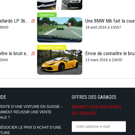
Supercar
Lamborghini Gallardo LP 560-4 vs Porsche 911 Turbo : Notre comparatif et notre avis après notre essai sur la meilleure supercar
 09h00
19 avril 2016 à 15h57
Sonorité moteur
Envie de connaître le bruit et la sonorité à l’accélération d’une Lamborghini Gallardo ?
10h44
13 mars 2016 à 10h50
IDE
OFFRES DES GARAGES
VENTE D’UNE VOITURE EN SUISSE –
ABONNEZ-VOUS AUX OFFRES
MMENT RÉUSSIR UNE VENTE
DES GARAGES
ALE ?
NÉGOCIER LE PRIX D’ACHAT D’UNE
ITURE