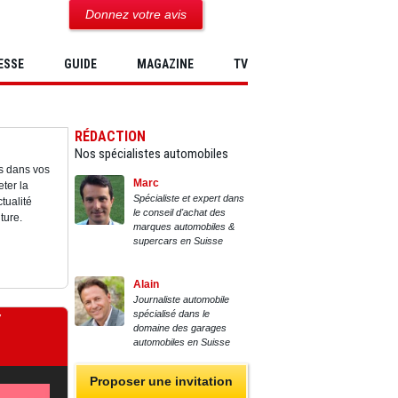
Donnez votre avis
ESSE
GUIDE
MAGAZINE
TV
RÉDACTION
Nos spécialistes automobiles
s dans vos
Marc
ter la
Spécialiste et expert dans
tualité
le conseil d'achat des
ture.
marques automobiles &
supercars en Suisse
Alain
Journaliste automobile
spécialisé dans le
Y
domaine des garages
automobiles en Suisse
Proposer une invitation