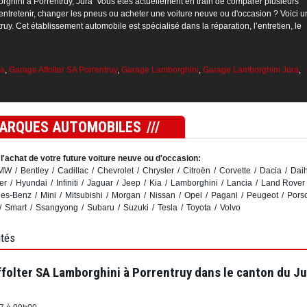
rghini à Porrentruy, Jura Vous êtes actuellement en train de comparer plusieurs
entretenir, changer les pneus ou acheter une voiture neuve ou d'occasion ? Voici u
uy. Cet établissement automobile est spécialisé dans la réparation, l’entretien, le
ra
,
Garage Affolter SA Porrentruy
,
Garage Lamborghini
,
Garage Lamborghini Jura
,
MARQUES AUTOMOBILES
l'achat de votre future voiture neuve ou d'occasion:
MW
Bentley
Cadillac
Chevrolet
Chrysler
Citroën
Corvette
Dacia
Daih
er
Hyundai
Infiniti
Jaguar
Jeep
Kia
Lamborghini
Lancia
Land Rover
es-Benz
Mini
Mitsubishi
Morgan
Nissan
Opel
Pagani
Peugeot
Pors
Smart
Ssangyong
Subaru
Suzuki
Tesla
Toyota
Volvo
utés
folter SA Lamborghini à Porrentruy dans le canton du Ju