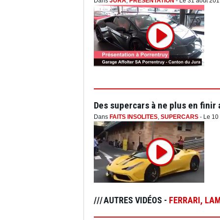
Dans
JURA
,
PRÉSENTATION
- Le 31 août 20
Des supercars à ne plus en fini
Dans
FAITS INSOLITES
,
SUPERCARS
- Le 10
AUTRES VIDÉOS -
FERRARI
,
LAM