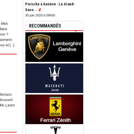
Porsche à Genève : Le Grand-
Saco...
30 juin 2018 à 09h00
 êtes
RECOMMANDÉS
faire
sion ?
issement
 et [...]
 Monaco
écouvrir
e Mc Laren