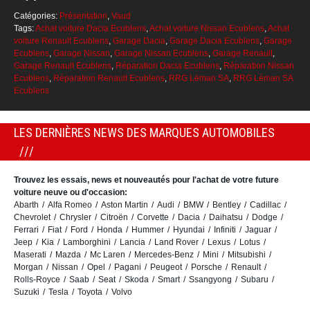
Catégories:
Présentation
,
Vaud
Tags:
Achat voiture Dacia Ecublens
,
Achat voiture Nissan Ecublens
,
Achat
voiture Renault Ecublens
,
Garage Dacia
,
Garage Dacia Ecublens
,
Garage
Ecublens
,
Garage Nissan
,
Garage Nissan Ecublens
,
Garage Renault
,
Garage Renault Ecublens
,
Réparation Dacia Ecublens
,
Réparation Nissan
Ecublens
,
Réparation Renault Ecublens
,
RRG Léman SA
,
RRG Léman SA
Ecublens
LES DERNIÈRES NEWS DES MARQUES AUTOMOBILES
Trouvez les essais, news et nouveautés pour l'achat de votre future
voiture neuve ou d'occasion:
Abarth
Alfa Romeo
Aston Martin
Audi
BMW
Bentley
Cadillac
Chevrolet
Chrysler
Citroën
Corvette
Dacia
Daihatsu
Dodge
Ferrari
Fiat
Ford
Honda
Hummer
Hyundai
Infiniti
Jaguar
Jeep
Kia
Lamborghini
Lancia
Land Rover
Lexus
Lotus
Maserati
Mazda
Mc Laren
Mercedes-Benz
Mini
Mitsubishi
Morgan
Nissan
Opel
Pagani
Peugeot
Porsche
Renault
Rolls-Royce
Saab
Seat
Skoda
Smart
Ssangyong
Subaru
Suzuki
Tesla
Toyota
Volvo