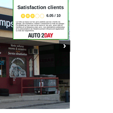
Satisfaction clients
6.05 / 10
La note se base sur les avis publiés par les clients du
garage. De nombreux critères composent la note du garage :
La qualité de l'accueil et du service, les prix, ainsi que le
nombre et la fréquence des avis. Les prestations proposées
et la présentation de l'établissement influencent également
la note de l'algorithme.