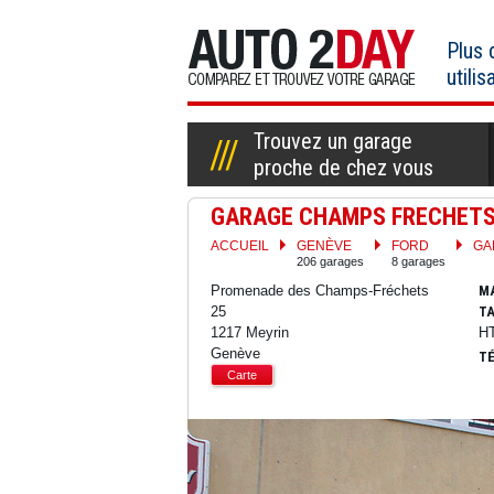
Aller
au
Plus
contenu
utilis
Trouvez un garage
proche de chez vous
GARAGE CHAMPS FRECHETS
ACCUEIL
GENÈVE
FORD
GA
206 garages
8 garages
Promenade des Champs-Fréchets
M
25
TA
1217 Meyrin
H
Genève
TÉ
Carte