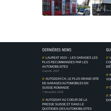
DERNIÈRES NEWS
GU
LAUREAT 2023 – LES GARAGES LES
us sur Facebook
PLUS RECOMMANDES PAR LES
CO
AUTOMOBILISTES
IDÉ
4 janvier 2023
AUTO2DAY.CH, LE PLUS GRAND SITE
VO
DE GARAGES AUTOMOBILES EN
SUISSE ROMANDE
7 décembre 2018
AUTO2DAY AU COEUR DE LA
DOI
PRESSE SUISSE ET DANS LE
QUOTIDIEN DES AUTOMOBILISTES