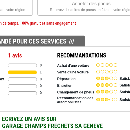
Acheter des pneus
 de votre région
Recevez des offres de pneus en 24h de votre régi
n de temps, 100% gratuit et sans engagement
NDÉ POUR CES SERVICES
S
1 avis
RECOMMANDATIONS
0
Achat d'une voiture
1
Vente d'une voiture
Satisf
Réparation
0
ant
Satisf
Entretien
0
Satisf
Changement de pneus
0
Recommandation des
Satisf
automobilistes
ECRIVEZ UN AVIS SUR
GARAGE CHAMPS FRECHETS SA GENEVE