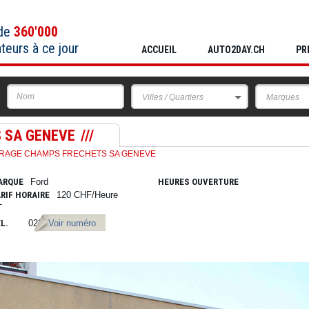
 de
360'000
ateurs à ce jour
ACCUEIL
AUTO2DAY.CH
PR
Villes / Quartiers
Marques
 SA GENEVE
RAGE CHAMPS FRECHETS SA GENEVE
ARQUE
Ford
HEURES OUVERTURE
RIF HORAIRE
120 CHF/Heure
T
L.
022 782 33 89