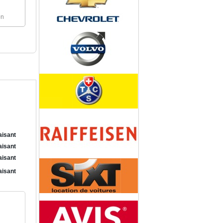
on
aisant
aisant
aisant
aisant