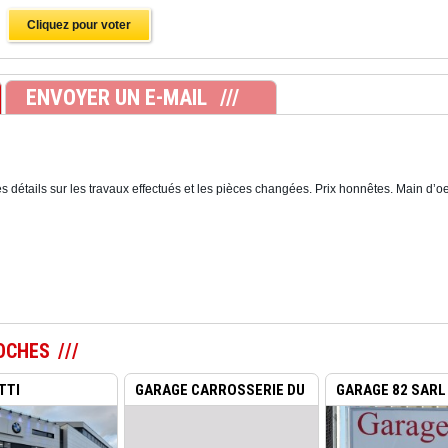
Cliquez pour voter
ENVOYER UN E-MAIL
 détails sur les travaux effectués et les pièces changées. Prix honnêtes. Main d’o
OCHES
TTI
GARAGE CARROSSERIE DU
GARAGE 82 SARL
ES BM...
NORD...
GENE...