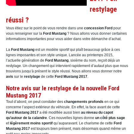
restylage
réussi ?
Vous étiez sur le point de vous rendre dans une
concession Ford
pour
vous renseigner sur la
Ford Mustang
? Nous allons vous donner certaines
informations importantes pour vous aider dans votre démarche d’achat.
La
Ford Mustang
est un modèle sportif qui plaît beaucoup grâce à ces
lignes imposantes et son style unique. Lancée au printemps 2015,
l’actuelle génération de
Ford Mustang
, sixième du nom, reçoit déjà un
restylage. Un changement qui intervient rapidement d’autaut plus que nous
trouvions jusqu’à présent le style réussi. Nous allons vous donner notre
avis
sur le
restylage
de cette
Ford Mustang 2017
.
Notre avis sur le restylage de la nouvelle Ford
Mustang 2017
Tout d’abord, on peut constater des
changements profonds
en ce qui
concerne l’aspect extérieur du véhicule. En effet, la face avant de cette
Ford Mustang 2017
a été modifiée aussi bien
au niveau du capot
qu’autour de la calandre
. Ces nouvelles lignes donne
un côté plus sage
et
légèrement moins sportif
qu’auparavant. Le charisme de cette
Ford
Mustang 2017
est toujours bien présent, mais désormais quand même un