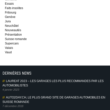
Essais
Faits insolites
Fribourg
Genève
Jura
Neuchâtel
Nouveautés
Présentation
Suisse romande
Supercars
Valais
Vaud
DERNIÈRES NEWS
LAUREAT 2023 – LES GARAGES LES PLUS RECOMMANDES PAR LES
AUTOMOBILISTES
4 janvier 2023
AUTO2DAY.CH, LE PLUS GRAND SITE DE GARAGES AUTOMOBILES EN
SUISSE ROMANDE
7 décembre 2018