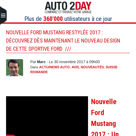
Aller
au
contenu
Plus de
360'000
utilisateurs à ce jour
NOUVELLE FORD MUSTANG RESTYLÉE 2017 :
DÉCOUVREZ DÈS MAINTENANT LE NOUVEAU DESIGN
DE CETTE SPORTIVE FORD
Par
Marc
- Le 30 novembre 2017 à 09h00
Dans
ACTU/NEWS AUTO
,
AVIS
,
NOUVEAUTÉS
,
SUISSE
ROMANDE
Nouvelle
Ford
Mustang
2017 : Un