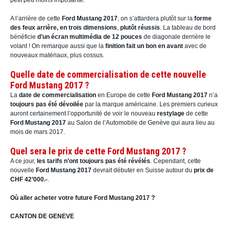
petit peu moins imposante.
A l’arrière de cette
Ford Mustang 2017
, on s’attardera plutôt sur la
forme
des feux arrière, en trois dimensions
,
plutôt réussis
. La tableau de bord
bénéficie
d’un écran multimédia de 12 pouces
de diagonale derrière le
volant ! On remarque aussi que la
finition fait un bon en avant
avec de
nouveaux matériaux, plus cossus.
Quelle date de commercialisation de cette nouvelle
Ford Mustang 2017 ?
La
date de commercialisation
en Europe de cette
Ford Mustang 2017
n’a
toujours pas été dévoilée
par la marque américaine. Les premiers curieux
auront certainement l’opportunité de voir le nouveau
restylage
de cette
Ford Mustang 2017
au Salon de l’Automobile de Genève qui aura lieu au
mois de mars 2017.
Quel sera le prix de cette Ford Mustang 2017 ?
A ce jour,
les tarifs n’ont toujours pas été révélés
. Cependant, cette
nouvelle
Ford Mustang 2017
devrait débuter en Suisse autour du
prix de
CHF 42’000.-
.
Où aller acheter votre future Ford Mustang 2017 ?
CANTON DE GENEVE