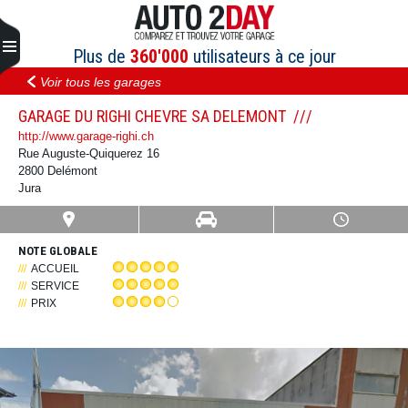
Aller
au
contenu
Plus de
360'000
utilisateurs à ce jour
Voir tous les garages
GARAGE DU RIGHI CHEVRE SA DELEMONT
http://www.garage-righi.ch
Rue Auguste-Quiquerez 16
2800 Delémont
Jura
NOTE GLOBALE
ACCUEIL
SERVICE
PRIX