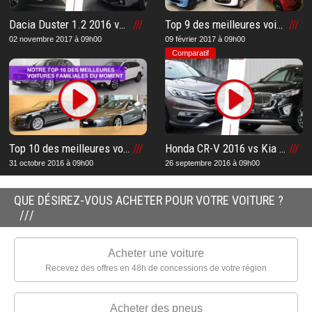
Dacia Duster 1.2 2016 vs Subaru Forester 2.0i 2017 : Notre comparatif et notre avis après notre essai sur le meilleur SUV
Top 9 des meilleures voitures les plus économiques du moment : Notre liste pour vous aider à acheter la voiture la moins chère
02 novembre 2017 à 09h00
09 février 2017 à 09h00
Comparatif
Top 10 des meilleures voitures familiales du moment : Notre liste pour vous aider à acheter le meilleur modèle familiale
Honda CR-V 2016 vs Kia Sorento 2016 : Notre comparatif et notre avis après notre essai sur le meilleur SUV
31 octobre 2016 à 09h00
26 septembre 2016 à 09h00
QUE DÉSIREZ-VOUS ACHETER POUR VOTRE VOITURE ?
Acheter une voiture
Recevez des offres en 48h de concessions de votre région
Acheter des pneus