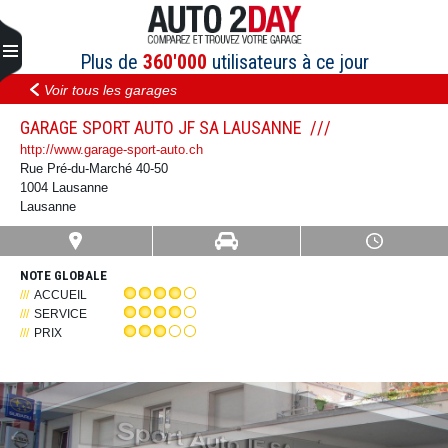
Aller
au
contenu
Plus de
360'000
utilisateurs à ce jour
Voir tous les garages
GARAGE SPORT AUTO JF SA LAUSANNE
http://www.garage-sport-auto.ch
Rue Pré-du-Marché 40-50
1004 Lausanne
Lausanne
NOTE GLOBALE
ACCUEIL
SERVICE
PRIX