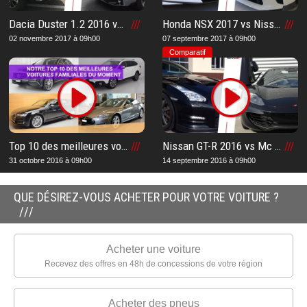
Dacia Duster 1.2 2016 vs Subaru Forester 2.0i 2017 : Notre comparatif et notre avis après notre essai sur le meilleur SUV
Honda NSX 2017 vs Nissan GTR 2017 : Notre comparatif et notre avis après notre essai sur la meilleure supercar japonaise
02 novembre 2017 à 09h00
07 septembre 2017 à 09h00
Comparatif
Top 10 des meilleures voitures familiales du moment : Notre liste pour vous aider à acheter le meilleur modèle familiale
Nissan GT-R 2016 vs Mc Laren MP4-12C : Notre comparatif et notre avis après notre essai sur la meilleure supercar
31 octobre 2016 à 09h00
14 septembre 2016 à 09h00
QUE DÉSIREZ-VOUS ACHETER POUR VOTRE VOITURE ?
Acheter une voiture
Recevez des offres en 48h de concessions de votre région
Acheter des pneus