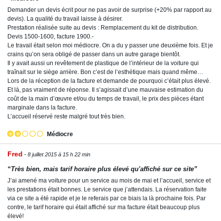
Demander un devis écrit pour ne pas avoir de surprise (+20% par rapport au
devis). La qualité du travail laisse à désirer.
Prestation réalisée suite au devis : Remplacement du kit de distribution.
Devis 1500-1600, facture 1900.-
Le travail était selon moi médiocre. On a du y passer une deuxième fois. Et je
crains qu’on sera obligé de passer dans un autre garage bientôt.
Il y avait aussi un revêtement de plastique de l’intérieur de la voiture qui
traînait sur le siège arrière. Bon c’est de l’esthétique mais quand même…
Lors de la réception de la facture et demande de pourquoi c’était plus élevé.
Et là, pas vraiment de réponse. Il s’agissait d’une mauvaise estimation du
coût de la main d’œuvre et/ou du temps de travail, le prix des pièces étant
marginale dans la facture.
L’accueil réservé reste malgré tout très bien.
Médiocre
Fred
8 juillet 2015 à 15 h 22 min
“Très bien, mais tarif horaire plus élevé qu'affiché sur ce site”
J’ai amené ma voiture pour un service au mois de mai et l’accueil, service et
les prestations était bonnes. Le service que j’attendais. La réservation faite
via ce site a été rapide et je le referais par ce biais la là prochaine fois. Par
contre, le tarif horaire qui était affiché sur ma facture était beaucoup plus
élevé!