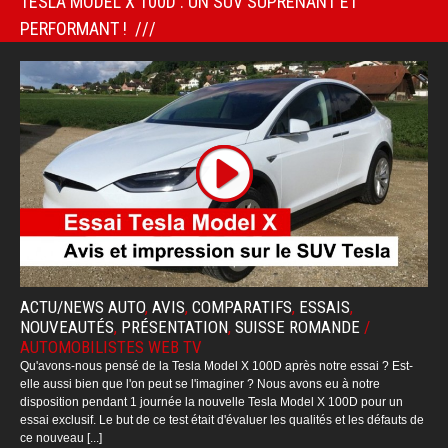
TESLA MODEL X 100D : UN SUV SUPRENANT ET
PERFORMANT !
ACTU/NEWS AUTO
,
AVIS
,
COMPARATIFS
,
ESSAIS
,
NOUVEAUTÉS
,
PRÉSENTATION
,
SUISSE ROMANDE
/
AUTOMOBILISTES WEB TV
Qu'avons-nous pensé de la Tesla Model X 100D après notre essai ? Est-
elle aussi bien que l'on peut se l'imaginer ? Nous avons eu à notre
disposition pendant 1 journée la nouvelle Tesla Model X 100D pour un
essai exclusif. Le but de ce test était d'évaluer les qualités et les défauts de
ce nouveau [...]