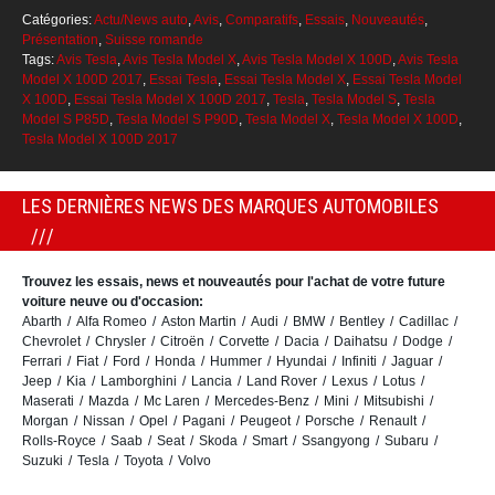
Catégories:
Actu/News auto
,
Avis
,
Comparatifs
,
Essais
,
Nouveautés
,
Présentation
,
Suisse romande
Tags:
Avis Tesla
,
Avis Tesla Model X
,
Avis Tesla Model X 100D
,
Avis Tesla
Model X 100D 2017
,
Essai Tesla
,
Essai Tesla Model X
,
Essai Tesla Model
X 100D
,
Essai Tesla Model X 100D 2017
,
Tesla
,
Tesla Model S
,
Tesla
Model S P85D
,
Tesla Model S P90D
,
Tesla Model X
,
Tesla Model X 100D
,
Tesla Model X 100D 2017
LES DERNIÈRES NEWS DES MARQUES AUTOMOBILES
Trouvez les essais, news et nouveautés pour l'achat de votre future
voiture neuve ou d'occasion:
Abarth
Alfa Romeo
Aston Martin
Audi
BMW
Bentley
Cadillac
Chevrolet
Chrysler
Citroën
Corvette
Dacia
Daihatsu
Dodge
Ferrari
Fiat
Ford
Honda
Hummer
Hyundai
Infiniti
Jaguar
Jeep
Kia
Lamborghini
Lancia
Land Rover
Lexus
Lotus
Maserati
Mazda
Mc Laren
Mercedes-Benz
Mini
Mitsubishi
Morgan
Nissan
Opel
Pagani
Peugeot
Porsche
Renault
Rolls-Royce
Saab
Seat
Skoda
Smart
Ssangyong
Subaru
Suzuki
Tesla
Toyota
Volvo