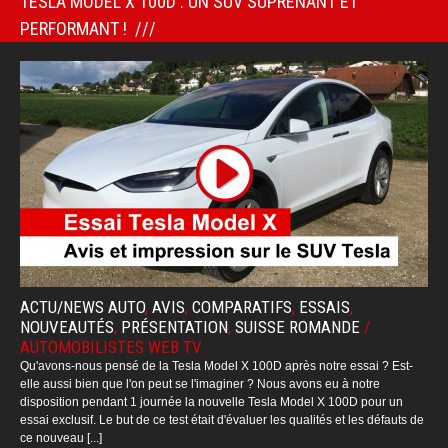
TESLA MODEL X 100D : UN SUV SUPRENANT ET
PERFORMANT !
ACTU/NEWS AUTO
,
AVIS
,
COMPARATIFS
,
ESSAIS
,
NOUVEAUTÉS
,
PRÉSENTATION
,
SUISSE ROMANDE
/
AUTOMOBILISTES WEB TV
Qu'avons-nous pensé de la Tesla Model X 100D après notre essai ? Est-
elle aussi bien que l'on peut se l'imaginer ? Nous avons eu à notre
disposition pendant 1 journée la nouvelle Tesla Model X 100D pour un
essai exclusif. Le but de ce test était d'évaluer les qualités et les défauts de
ce nouveau [...]