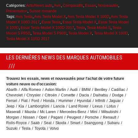
Catégories:
Actu/News auto
,
Avis
,
Comparatifs
,
Essais
,
Nouveautés
,
Présentation
,
Suisse romande
Tags:
Avis Tesla
,
Avis Tesla Model X
,
Avis Tesla Model X 100D
,
Avis Tesla
Model X 100D 2017
,
Essai Tesla
,
Essai Tesla Model X
,
Essai Tesla Model
X 100D
,
Essai Tesla Model X 100D 2017
,
Tesla
,
Tesla Model S
,
Tesla
Model S P85D
,
Tesla Model S P90D
,
Tesla Model X
,
Tesla Model X 100D
,
Tesla Model X 100D 2017
LES DERNIÈRES NEWS DES MARQUES AUTOMOBILES
Trouvez les essais, news et nouveautés pour l'achat de votre future
voiture neuve ou d'occasion:
Abarth
Alfa Romeo
Aston Martin
Audi
BMW
Bentley
Cadillac
Chevrolet
Chrysler
Citroën
Corvette
Dacia
Daihatsu
Dodge
Ferrari
Fiat
Ford
Honda
Hummer
Hyundai
Infiniti
Jaguar
Jeep
Kia
Lamborghini
Lancia
Land Rover
Lexus
Lotus
Maserati
Mazda
Mc Laren
Mercedes-Benz
Mini
Mitsubishi
Morgan
Nissan
Opel
Pagani
Peugeot
Porsche
Renault
Rolls-Royce
Saab
Seat
Skoda
Smart
Ssangyong
Subaru
Suzuki
Tesla
Toyota
Volvo